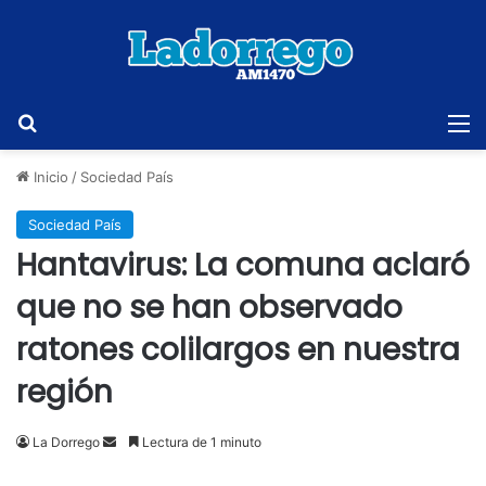
Buscar
M
Inicio
/
Sociedad País
Sociedad País
Hantavirus: La comuna aclaró
que no se han observado
ratones colilargos en nuestra
región
Send
La Dorrego
Lectura de 1 minuto
an