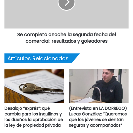
1. Evitar la convivencia con roedores y el contacto con sus
secreciones.
2. Evitar que los roedores entren o hagan nidos en las
viviendas.
Se completó anoche la segunda fecha del
3. Tapar orificios en puertas, paredes y cañerías.
comercial: resultados y goleadores
4. Realizar la limpieza (pisos, paredes, puertas, mesas,
cajones y alacenas) con una parte de lavandina cada nueve
Artículos Relacionados
de agua (dejar 30 minutos y luego enjuagar). Humedecer
el piso antes de barrer para no levantar polvo.
5. Cortar pastos y malezas.
6. Ventilar por lo menos 30 minutos antes de entrar a
lugares que hayan estado cerrados (viviendas,
galpones).Cubrirse la boca y la nariz con un barbijo antes
de ingresar.
Desalojo “exprés”: qué
(Entrevista en LA DORREGO)
cambia para los inquilinos y
Lucas González: “Queremos
los dueños la aprobación de
que los jóvenes se sientan
la ley de propiedad privada
seguros y acompañados”