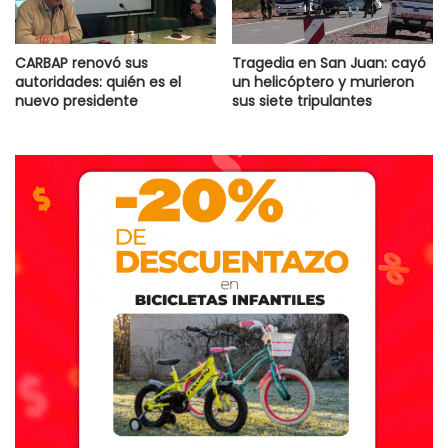
sociales se lo difama, sosteniendo que esta manera de
expresarse no refleja la realidad y no construye.
CARBAP renovó sus
Tragedia en San Juan: cayó
autoridades: quién es el
un helicóptero y murieron
Consultado sobre si hay pobreza estructural en Dorrego
nuevo presidente
sus siete tripulantes
sostuvo que no. “Hay gente que necesita ayuda y a esa
gente se la acompaña como si estuviera en las peores
condiciones”, citando que ese es el criterio que aplica la
ONU.
Para este 2019 espera seguir trabajando de la misma
forma y sin involucrarse en la campaña electoral porque su
área es apolítica. Prometió fortalecer a Envión y ampliar el
servicio de Rayitos de Itatí que en el 2018 creció mucho y
ampliar lo más posible los servicios en San Román,
Aparicio, El Perdido y Oriente.
En el final expresó su satisfacción por la finalización de las