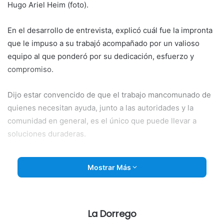
Hugo Ariel Heim (foto).
En el desarrollo de entrevista, explicó cuál fue la impronta
que le impuso a su trabajó acompañado por un valioso
equipo al que ponderó por su dedicación, esfuerzo y
compromiso.
Dijo estar convencido de que el trabajo mancomunado de
quienes necesitan ayuda, junto a las autoridades y la
comunidad en general, es el único que puede llevar a
soluciones duraderas.
En otro momento de la entrevista, manifestó que en su
Mostrar Más
área no
hay un molde preestablecido de trabajo y que en
el 2018 no fue necesario aumentar la asistencia, lo que si
se notó fueron altibajos y en ese aspecto el aumento de
las tarifas afectó a muchas familias a las que hubo que
La Dorrego