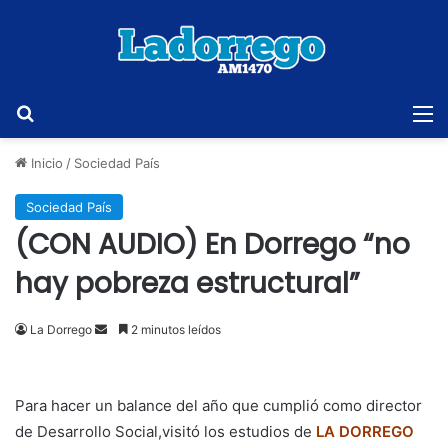
Buscar
M
Inicio
/
Sociedad País
Sociedad País
(CON AUDIO) En Dorrego “no
hay pobreza estructural”
Send
La Dorrego
2 minutos leídos
an
email
Para hacer un balance del año que cumplió como director
de Desarrollo Social,visitó los estudios de
LA DORREGO