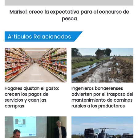
emergencia que por cuestiones salud reciben personas
Marisol: crece la expectativa para el concurso de
que en muchos casos debieron ser atendidas en Buenos
pesca
Aires y donde se contempla el pago del pasaje y la estadía,
tarea que realizan las Visitadoras Sociales Sandra,
Artículos Relacionados
Marianela y Gabriela, quienes se ocupan hasta de los
últimos detalles.
Citó también a Agustín quien realiza el acompañando en el
plan de mejoramiento de viviendas con materiales.
Reiteró en varios pasajes de la entrevista efectuada en el
Hogares ajustan el gasto:
Ingenieros bonaerenses
programa Ni Más Ni Menos que nuestra comunidad es muy
crecen los pagos de
advierten por el traspaso del
servicios y caen las
mantenimiento de caminos
solidaria y con muchas potencialidades, que se trabaja en
compras
rurales a los productores
tierra fértil y que acompañar es la función de Desarrollo
Social y que el diálogo y el respeto son pilares de su
gestión, valorando la libre expresión de quienes juzgan su
tarea, pero se mostró molesto cuando en las redes