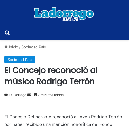
Buscar
M
Inicio
/
Sociedad País
Sociedad País
El Concejo reconoció al
músico Rodrigo Terrón
Send
La Dorrego
2 minutos leídos
an
email
El Concejo Deliberante reconoció al joven Rodrigo Terrón
por haber recibido una mención honorífica del Fondo