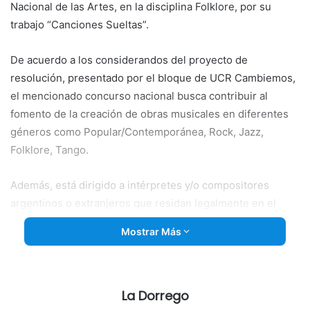
Nacional de las Artes, en la disciplina Folklore, por su
trabajo “Canciones Sueltas”.
De acuerdo a los considerandos del proyecto de
resolución, presentado por el bloque de UCR Cambiemos,
el mencionado concurso nacional busca contribuir al
fomento de la creación de obras musicales en diferentes
géneros como Popular/Contemporánea, Rock, Jazz,
Folklore, Tango.
Además, está dirigido a
intérpretes y/o compositores
argentinos o extranjeros que residan legalmente en el
país, quienes deben presentar una obra inédita no menor a
Mostrar Más
20 minutos o su equivalente en temas musicales más
breves.
El Fondo Nacional de las Artes, dependiente del Ministerio
La Dorrego