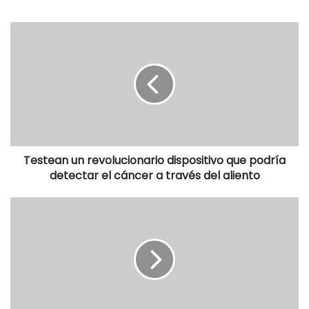
de Cultura, nace en el año 1985, y su función es apoyar el
desarrollo de artistas, gestores y organizaciones
culturales sin fines de lucro, buscando promover la
industria cultural en todo nuestro país.
El Concejo destacó que el profesor y músico Rodrigo
Terrón nació en Coronel Dorrego el 12 de junio de 1983 y
cursó sus estudios primarios en la Escuela Nº 7.
Testean un revolucionario dispositivo que podría
Otros argumentos del reconocimiento por parte del
detectar el cáncer a través del aliento
Concejo:
*Su curiosidad desde pequeño y su inmenso amor por la
lectura hicieron de él un escritor y poeta autodidacta.
*La particular dinámica de su hogar lo convirtió en un
artista popular profundamente comprometido con las
expresiones musicales del país y de la región.