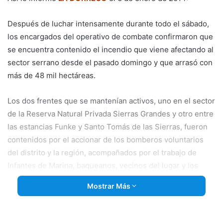
Después de luchar intensamente durante todo el sábado,
los encargados del operativo de combate confirmaron que
se encuentra contenido el incendio que viene afectando al
sector serrano desde el pasado domingo y que arrasó con
más de 48 mil hectáreas.
Los dos frentes que se mantenían activos, uno en el sector
de la Reserva Natural Privada Sierras Grandes y otro entre
las estancias Funke y Santo Tomás de las Sierras, fueron
contenidos por el accionar de los bomberos voluntarios
del distrito y la región, acompañados por el trabajo de
Infantes de Marina, baqueanos, vecinos del lugar y los
aviones hidrantes, que pudieron salir en horas de la tarde,
Mostrar Más
una vez que aminoró la intensidad del viento.
En ambos lugares se montaron guardias de ceniza y, a esta