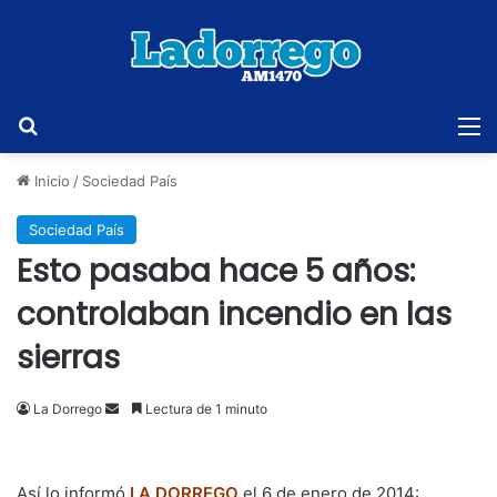
Buscar
M
Inicio
/
Sociedad País
Sociedad País
Esto pasaba hace 5 años:
controlaban incendio en las
sierras
Send
La Dorrego
Lectura de 1 minuto
an
email
Así lo informó
LA DORREGO
el 6 de enero de 2014: