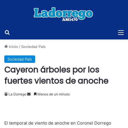
Buscar
M
Inicio
/
Sociedad País
Sociedad País
Cayeron árboles por los
fuertes vientos de anoche
Send
La Dorrego
Menos de un minuto
an
email
El temporal de viento de anoche en Coronel Dorrego