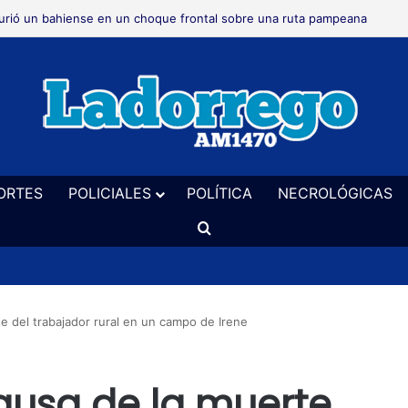
rió un bahiense en un choque frontal sobre una ruta pampeana
ORTES
POLICIALES
POLÍTICA
NECROLÓGICAS
Buscar
e del trabajador rural en un campo de Irene
ausa de la muerte