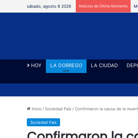
sábado, agosto 8 2026
Noticias de Último Momento
Mu
HOY
LA DORREGO
LA CIUDAD
DEP
Inicio
/
Sociedad País
/
Confirmaron la causa de la muert
Sociedad País
Confirmaron la c