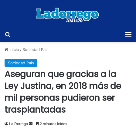
Buscar
M
Inicio
/
Sociedad País
Sociedad País
Aseguran que gracias a la
Ley Justina, en 2018 más de
mil personas pudieron ser
trasplantadas
Send
La Dorrego
2 minutos leídos
an