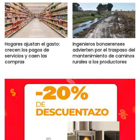
“La concreción del trasplante es posible gracias a la
sociedad representada en el acto de donar, a la
intervención de los profesionales y trabajadores de la
salud de todo el país y al trabajo de los organismos
provinciales de procuración”, subrayó Maceira.
Hogares ajustan el gasto:
Ingenieros bonaerenses
crecen los pagos de
advierten por el traspaso del
servicios y caen las
mantenimiento de caminos
compras
rurales a los productores