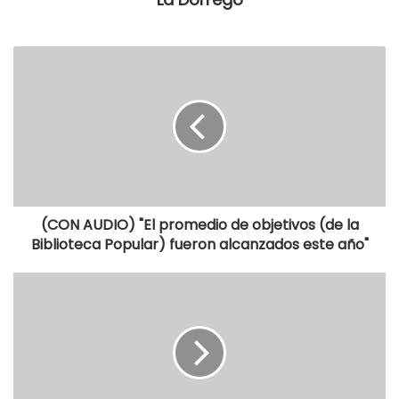
Leguizamón, Papalardo, Terrón, Joaquín Pucci, Heriberto
Literio, “Coco” Trotti, Roberto Torres, Claudio Simón hasta
los años ’50 con “Pancho” Palomar, “Colo” Remón, Rubén
Salinas, Rubén Corcuera, “Pepe” Pedrueza y “Tito”
Legagñoa. (Fabián Barda).
(CON AUDIO) "El promedio de objetivos (de la
Biblioteca Popular) fueron alcanzados este año"