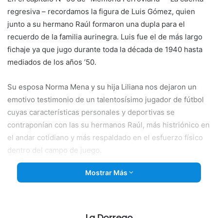
regresiva – recordamos la figura de Luis Gómez, quien
junto a su hermano Raúl formaron una dupla para el
recuerdo de la familia aurinegra. Luis fue el de más largo
fichaje ya que jugo durante toda la década de 1940 hasta
mediados de los años ’50.
Su esposa Norma Mena y su hija Liliana nos dejaron un
emotivo testimonio de un
talentosísimo jugador de fútbol
cuyas características personales y deportivas se
contraponían con las su hermanos Raúl, más histriónico en
el andar cotidiano y más respaldado en el esfuerzo físico
dentro del campo de juego.
Mostrar Más
Una historia de amor de una familia indudablemente ligada
a la historia grande de Ferroviario.
Una larga trayectoria de compartir planteles con “Poca”
La Dorrego