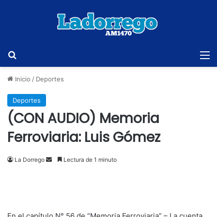
Buscar
M
Inicio
/
Deportes
Deportes
(CON AUDIO) Memoria
Ferroviaria: Luis Gómez
Send
La Dorrego
Lectura de 1 minuto
an
email
En el capítulo N° 56 de “Memoria Ferroviaria” – La cuenta