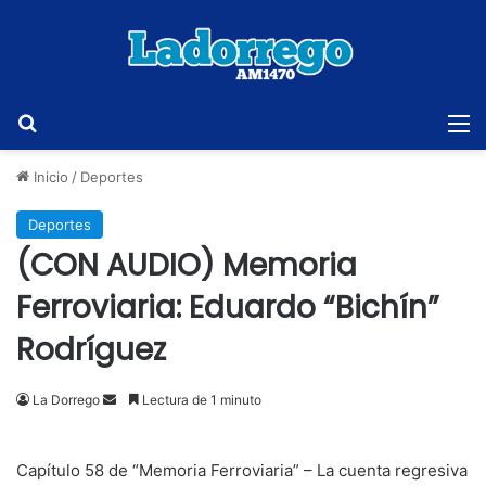
Buscar
M
Inicio
/
Deportes
Deportes
(CON AUDIO) Memoria
Ferroviaria: Eduardo “Bichín”
Rodríguez
Send
La Dorrego
Lectura de 1 minuto
an
email
Capítulo 58 de “Memoria Ferroviaria” – La cuenta regresiva