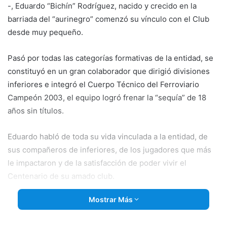
-, Eduardo “Bichín” Rodríguez, nacido y crecido en la
barriada del “aurinegro” comenzó su vínculo con el Club
desde muy pequeño.
Pasó por todas las categorías formativas de la entidad, se
constituyó en un gran colaborador que
dirigió divisiones
inferiores e integró el Cuerpo Técnico del Ferroviario
Campeón 2003, el equipo logró frenar la “sequía” de 18
años sin títulos.
Eduardo habló de toda su vida vinculada a la entidad, de
sus compañeros de inferiores, de los jugadores que más
le impactaron y de la satisfacción de poder vivir el
Centenario de su amado club.
Mostrar Más
En la segunda parte revivimos el Torneo Preparación del
año 1972 que Ferroviario termina ganando en recordada