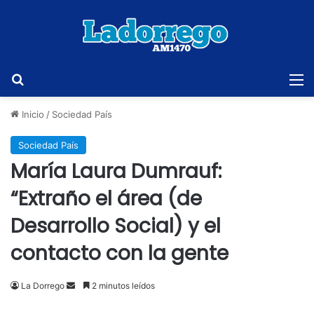
Buscar
M
Inicio
/
Sociedad País
Sociedad País
María Laura Dumrauf:
“Extraño el área (de
Desarrollo Social) y el
contacto con la gente
Send
La Dorrego
2 minutos leídos
an