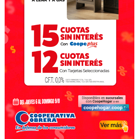
sacrificio, que no estábamos acostumbrados a hacer y
duele, molesta pero que era necesario. Podemos discutir
las formas o no estar de acuerdo en los tiempos. Pero creo
que estamos en el camino correcto para emerger como
Nación y como Provincia, lo que también beneficiará a
nuestro distrito. Por supuesto que cuatro años no alcanza
para solucionar todos los problemas con los que se
encontraron pero creo que ya se empiezan a ver logros de
estas gestiones.
Siempre acostumbramos a mirar lo que falta o lo que salió
mal, en lugar de “ver” lo que se ha hecho y bien.
FUENTE: ECOS DE MI CIUDAD