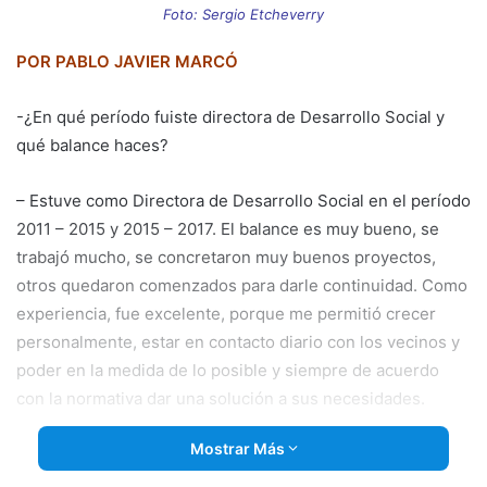
email
Foto: Sergio Etcheverry
POR PABLO JAVIER MARCÓ
-¿En qué período fuiste directora de Desarrollo Social y
qué balance haces?
– Estuve como Directora de Desarrollo Social en el período
2011 – 2015 y 2015 – 2017. El balance es muy bueno, se
trabajó mucho, se concretaron muy buenos proyectos,
otros quedaron comenzados para darle continuidad. Como
experiencia, fue excelente, porque me permitió crecer
personalmente, estar en
contacto diario con los vecinos y
poder en la medida de lo posible y siempre de acuerdo
con la normativa dar una solución a sus necesidades.
Mostrar Más
-¿Te costó dejar el Ejecutivo para aceptar ser candidata a
concejal?