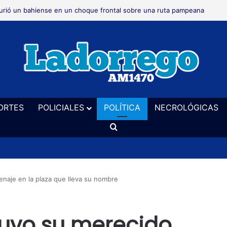
rió un bahiense en un choque frontal sobre una ruta pampeana
ORTES
POLICIALES
POLÍTICA
NECROLÓGICAS
Buscar
aje en la plaza que lleva su nombre
tuvo su merecido