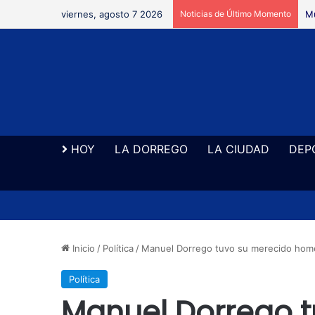
viernes, agosto 7 2026
Noticias de Último Momento
Mu
HOY
LA DORREGO
LA CIUDAD
DEP
Inicio
/
Política
/
Manuel Dorrego tuvo su merecido homen
Política
Manuel Dorrego 