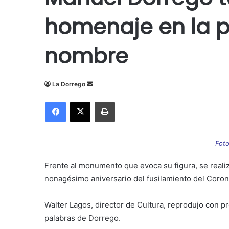
homenaje en la p
nombre
Send
La Dorrego
an
Facebook
X
Imprimir
email
Fot
Frente al monumento que evoca su figura, se real
nonagésimo aniversario del fusilamiento del Coro
Walter Lagos, director de Cultura, reprodujo con 
palabras de Dorrego.