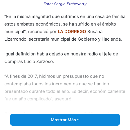
email
Foto: Sergio Etcheverry
“En la misma magnitud que sufrimos en una casa de familia
estos embates económicos, se ha sufrido en el ámbito
municipal”, reconoció por
LA DORREGO
Susana
Lizarrondo, secretaria municipal de Gobierno y Hacienda.
Igual definición había dejado en nuestra radio el jefe de
Compras Lucio Zarzoso.
“A fines de 2017, hicimos un presupuesto que no
contemplaba todos los incrementos que se han ido
presentado durante todo el año. Es decir, económicamente
fue un año complicado”, aseguró
“Pero podemos decir que terminamos 2018 con la frente
Mostrar Más
en alto, porque se han podido cumplir con todos los
compromisos, se siguió prestando una salud pública de