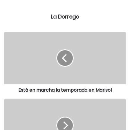
lujo, con mejoras diarias en el Hospital Municipal y en
todas las delegaciones”, agregó la funcionaria.
La Dorrego
Además, destacó que el año también fue positivo en lo
cultural: “Es un orgullo ver repleto al Centro Cultural en
cada cierre de actividades. Y eso lo podría mencionar de
todas las áreas”.
Lizarrondo dijo que toda la obra pública iniciada por la
comuna está en marcha, aunque admitió que algunos
trabajos sufrieron demoras por los vaivenes económicos o
mal tiempo.
Está en marcha la temporada en Marisol
“La obra pública ha tenido el ojo de la ciudadanía todo el
año, porque es lo que se ve y porque muchas obras se
están haciendo en lugares estratégicos”, subrayó.