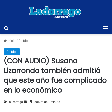
Buscar
M
Inicio
/
Política
Política
(CON AUDIO) Susana
Lizarrondo también admitió
que este año fue complicado
en lo económico
Send
La Dorrego
Lectura de 1 minuto
an