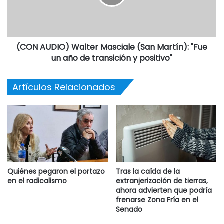
En la entrevista, también dejó algunas definiciones
políticas, expresando su desacuerdo con el
desdoblamiento de las elecciones municipales y
planteando sus reparos sobre las PASO.
(CON AUDIO) Walter Masciale (San Martín): "Fue
un año de transición y positivo"
Artículos Relacionados
Quiénes pegaron el portazo
Tras la caída de la
en el radicalismo
extranjerización de tierras,
ahora advierten que podría
frenarse Zona Fría en el
Senado