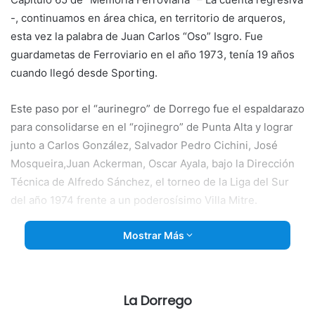
-, continuamos en área chica, en territorio de arqueros,
esta vez la palabra de Juan Carlos “Oso” Isgro. Fue
guardametas de Ferroviario en el año 1973, tenía 19 años
cuando llegó desde Sporting.
Este paso por el “aurinegro” de Dorrego fue el espaldarazo
para
consolidarse en el “rojinegro” de Punta Alta y lograr
junto a Carlos González, Salvador Pedro Cichini, José
Mosqueira,Juan Ackerman, Oscar Ayala, bajo la Dirección
Técnica de Alfredo Sánchez, el torneo de la Liga del Sur
del año 1974 frente a un poderosísimo Villa Mitre.
Le tocó, en ese 1973, compartir plantel con Omar Palomar,
Mostrar Más
“El Ruso” Ver, “Pepe” Arena, Raúl Hernandorena, Néstor
Fernández, Inocencio Pintos, Carlos Yezzi, Rubén
“Chingolo”Álvarez, Miguel Angel “El Potro” Rodríguez,
La Dorrego
Oscar Jure, Luis María “El Chardo” Echeto, Julio