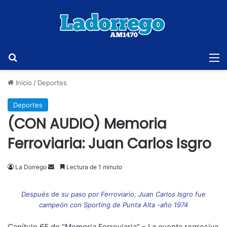
Buscar
M
Inicio
/
Deportes
Deportes
(CON AUDIO) Memoria
Ferroviaria: Juan Carlos Isgro
Send
La Dorrego
Lectura de 1 minuto
an
email
Después de su paso por Ferroviario, Juan Carlos Isgro fue
campeón con Sporting de Punta Alta -año 1974
Capítulo 65 de “Memoria Ferroviaria” – La cuenta regresiva