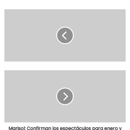
Castiglioni, Ricardo Sperli, Manuel Rivera, “El Negro”
Ferro, Carlos Capella y Roberto Vera, orientados por Roger
Socca. (Fabián Barda).
Marisol: Confirman los espectáculos para enero y