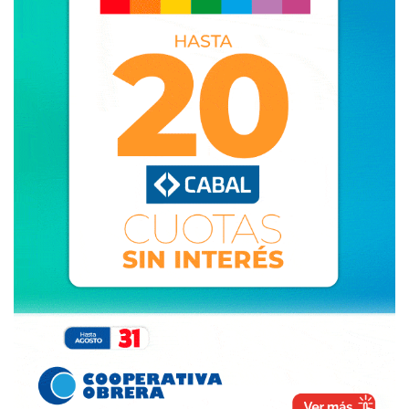
extracción con firma de los poseedores de las llaves y de
los presentes que quieran hacerlo.
ARTÍCULO 6º) Una vez abiertos los buzones, únicamente
la Autoridad judicial competente procederá a analizar el
contenido de los sobres, la verosimilitud de los hechos y
de corresponder la realización de la denuncia pertinente.-
ARTÍCULO 7º) Autorícese al Departamento Ejecutivo
Municipal a realizar todas la acciones necesarias a los
fines de que la comunidad esté informada sobre esta
herramienta y sobre cómo se deben efectuar las
denuncias.-