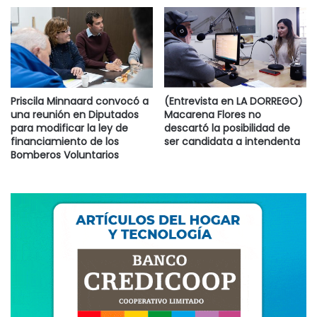
Concejales al momento de realizar la apertura periódica de
los buzones. Se procederá a la rotura de la faja de
protección y a la apertura del buzón ante la presencia de
los tenedores de llaves, labrándose un acta donde
constará:
Priscila Minnaard convocó a
(Entrevista en LA DORREGO)
una reunión en Diputados
Macarena Flores no
1 – Personas Presentes.
para modificar la ley de
descartó la posibilidad de
financiamiento de los
ser candidata a intendenta
Bomberos Voluntarios
2 – Número de sobres extraídos.
3 – Constancia de que el buzón de denuncias quedó vacío.
4 – Personas responsables de realizar la denuncia.
5 – Hora de apertura y de cierre del buzón.
Cerrado el buzón de denuncias se fajará la compuerta de