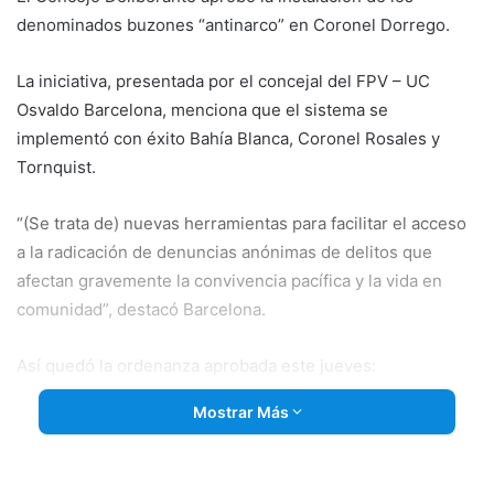
denominados buzones “antinarco” en Coronel Dorrego.
La iniciativa, presentada por el concejal del FPV – UC
Osvaldo Barcelona, menciona que el sistema se
implementó con éxito Bahía Blanca, Coronel Rosales y
Tornquist.
“(Se trata de) nuevas herramientas para facilitar el acceso
a la radicación de denuncias anónimas de delitos que
afectan gravemente la convivencia pacífica y la vida en
comunidad”, destacó Barcelona.
Así quedó la ordenanza aprobada este jueves:
Mostrar Más
ARTÍCULO 1º) Autorízase al Departamento Ejecutivo
Municipal a
la instalación de “Buzones Anti Narco” en
Delegaciones municipales, salas médicas y otras