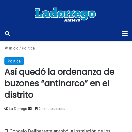
Buscar
M
Inicio
/
Política
Política
Así quedó la ordenanza de
buzones “antinarco” en el
distrito
Send
La Dorrego
2 minutos leídos
an
email
El Concejo Deliberante aprobó la instalación de los