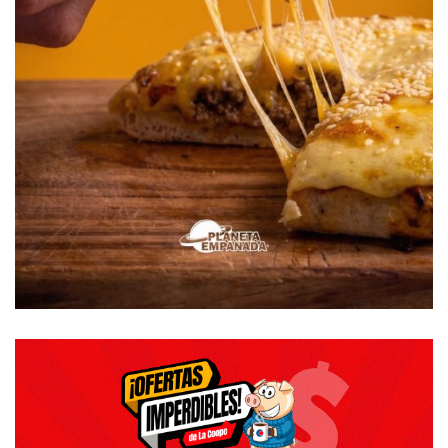
El rendimiento promedio en este recorrido comprendido
por los partidos de Bahía Blanca, Coronel Suárez, Trenque
Lauquen, General Pico y Macachín, fue de 3800 kg/ha para
el cultivo de trigo, mientras que la cebada rindió 4400
kg/ha. Ambos cereales presentaron una condición general
muy buena a excelente, aunque se pudieron observar
lotes afectados por granizo en la zona de Quemú Quemú.
Las elevadas precipitaciones registradas durante el fin del
ciclo de los cultivos invernales favorecieron el desarrollo
de enfermedades como roya, mancha amarilla y fusarium
sobre el cultivo de trigo. En cebada mancha en red,
escaldadura y en menor medida carbón y mancha spot
fueron las enfermedades encontradas. Para atenuar su
impacto, en muchos lotes se realizaron los controles
correspondientes. En cuanto a las plagas ambos.