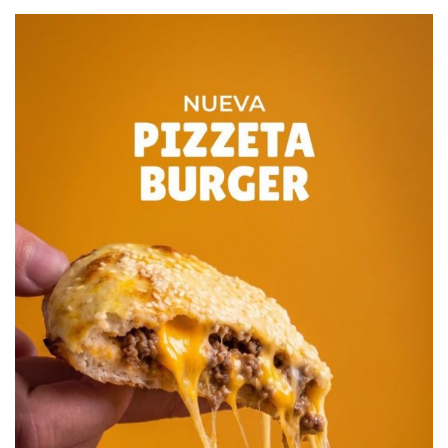
trigo se pudieron observar mancha amarilla, roya amarilla y
anaranjada, todas ellas con baja incidencia y la aparición
de fusarium de la espiga en lotes puntuales.
En cebada la principal afección encontrada fue
escaldadura, mancha en red y mancha spot, aunque
también se vio ramularia en ciertos lotes.
En cuanto a las plagas, solo se observó pulgón e isocas en
algunos lotes de trigo mientras que la cebada se ha
mostrado con un buen nivel de sanidad. Se pudo observar
daño por helada, en la zona circundante a las localidades
de Necochea, Juan N. Fernández y San Cayetano, sobre
ciertos cultivos.
Circuito Sierra