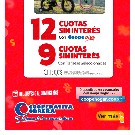
Este circuito involucra el sudeste de la provincia de
Buenos Aires, buena parte de la subregión triguera IV y el
sur de la subregión triguera V sur, pudiéndose nombrar
algunas localidades claves como
Coronel Dorrego
, Tres
Arroyos, Necochea, Gonzales Chaves, Benito Juárez y
Coronel Pringles.
El rendimiento promedio del cultivo de trigo se estimó en
5000 kg/ha y para cebada 5300 kg/ha, rindes que superan
un 14 y 6% a los rendimientos estimados durante el
AgroTour 2017. La apuesta de los productores a
implementar paquetes tecnológicos y las excelentes
condiciones climáticas del año fueron responsables de
este incremento.
Como contrapartida, los altos niveles de humedad (tanto
en el suelo como en la atmósfera) favorecieron la aparición
y desarrollo de enfermedades fúngicas. Para el cultivo de