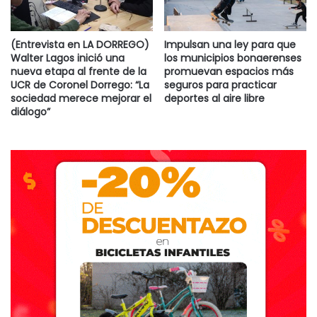
que gran parte del área se encontraba anegada”, publicó la
BCPBB.
(Entrevista en LA DORREGO)
Impulsan una ley para que
Walter Lagos inició una
los municipios bonaerenses
La superficie de trigo finalizó en 1.620.000 hectáreas,
nueva etapa al frente de la
promuevan espacios más
mientras que cebada concluyó en 780.000 hectáreas. El
UCR de Coronel Dorrego: “La
seguros para practicar
sociedad merece mejorar el
deportes al aire libre
aumento de área sumado a la estimación de mejores
diálogo”
rendimientos obtenidos en el AgroTour incrementaría la
producción para ambos cultivos.
El volumen esperado de 5,5 millones de toneladas de trigo
representaría un aumento del 22% comparado con la
producción de la última campaña agrícola, mientras que las
2,8 millones de toneladas de cebada significarían una suba
similar del 22%.
Circuito Mar