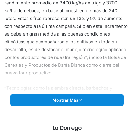
rendimiento promedio de 3400 kg/ha de trigo y 3700
kg/ha de cebada, en base al muestreo de más de 240
lotes. Estas cifras representan un 13% y 9% de aumento
con respecto a la última campaña. Si bien este incremento
se debe en gran medida a las buenas condiciones
climáticas que acompañaron a los cultivos en todo su
desarrollo, es de
destacar el manejo tecnológico aplicado
por los productores de nuestra región”, indicó la Bolsa de
Cereales y Productos de Bahía Blanca como cierre del
nuevo tour productivo.
“Tecnologías como la siembra directa, barbechos y
rotaciones adecuadas, incorporación de mejoras
Mostrar Más
genéticas, fertilización estratégica y un oportuno control
de malezas, insectos y enfermedades, están asegurando
resultados más que satisfactorios para la zona”, agrega.
La Dorrego