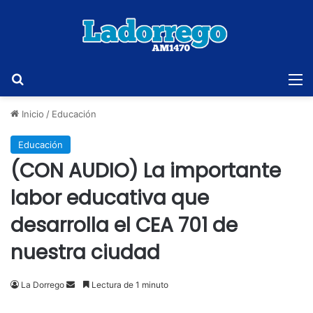
Buscar
M
Inicio
/
Educación
Educación
(CON AUDIO) La importante
labor educativa que
desarrolla el CEA 701 de
nuestra ciudad
Send
La Dorrego
Lectura de 1 minuto
an