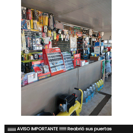
¡¡¡¡¡¡¡ AVISO IMPORTANTE !!!!!! Reabrió sus puertas