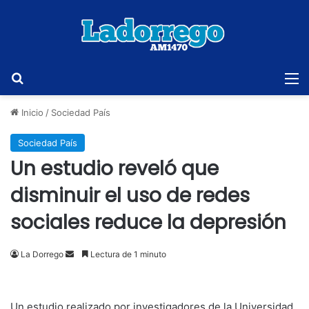
Buscar
M
Inicio
/
Sociedad País
Sociedad País
Un estudio reveló que
disminuir el uso de redes
sociales reduce la depresión
Send
La Dorrego
Lectura de 1 minuto
an
email
Un estudio realizado por investigadores de la Universidad