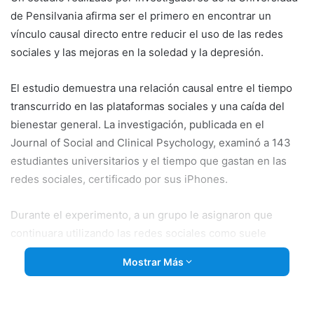
de Pensilvania afirma ser el primero en encontrar un
vínculo causal directo entre reducir el uso de las redes
sociales y las mejoras en la soledad y la depresión.
El estudio demuestra una relación causal entre el tiempo
transcurrido en las plataformas sociales y una caída del
bienestar general. La investigación, publicada en el
Journal of Social and Clinical Psychology, examinó a 143
estudiantes universitarios y el tiempo que gastan en las
redes sociales, certificado por sus iPhones.
Durante el experimento, a un grupo le asignaron que
continuara utilizando las redes sociales como suele
hacerlo. Al otro le pidieron que limitara su uso de
Mostrar Más
Facebook, Instagram y Snapchat a 10 minutos, cada
plataforma, cada día, por un total de 30 minutos por día.