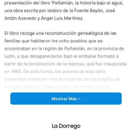
presentación del libro ‘Peñamián, la historia bajo el agua’,
una obra escrita por Isidoro de la Fuente Bayón, José
Antón Acevedo y Ángel Luis Martínez.
El libro recoge una
reconstrucción genealógica de las
familias que habitaron los ocho pueblos que se
encontraban en la región de Peñamián, en la provincia de
León, y que desaparecieron bajo el embalse formado a
partir de la construcción de la represa, que fue inaugurada
en 1968. De esta forma, los autores de esta obra
pretenden mantener vivo el recuerdo de los pueblos de
Armada, Campillo, Camposolillo, Ferreras, Lodares,
Quintanilla, Utrero y Vegamián, poblaciones de las que
Mostrar Más
llegaron muchos inmigrantes a finales del S. XIX y en las
primeras décadas del S.XX.
Durante la charla, impartida por Isidoro de la Fuente, se
La Dorrego