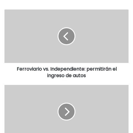
proyectaron fotografías de los antiguos habitantes de
estos pueblos, así como sus actividades y costumbres,
dando lugar a momentos de profunda emoción,
especialmente entre los descendientes de emigrantes de
la comarca.
El evento contó con el auspicio de la Diputación de León y
el Instituto Leonés de Cultura.
FUENTE Y FOTO: CRÓNICAS DE LA EMIGRACIÓN
Ferroviario vs. Independiente: permitirán el
ingreso de autos