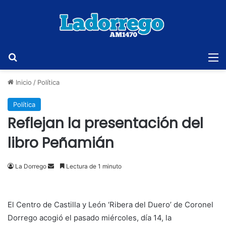
Buscar
M
Inicio
/
Política
Política
Reflejan la presentación del
libro Peñamián
Send
La Dorrego
Lectura de 1 minuto
an
email
El Centro de Castilla y León ‘Ribera del Duero’ de Coronel
Dorrego acogió el pasado miércoles, día 14, la