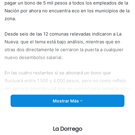
pagar un bono de 5 mil pesos a todos los empleados de la
Nación por ahora no encuentra eco en los municipios de la
zona.
Desde seis de las 12 comunas relevadas indicaron a La
Nueva. que el tema está bajo análisis, mientras que en
otras dos directamente le cerraron la puerta a cualquier
nuevo desembolso salarial.
En las cuatro restantes sí se abonará un bono que
fluctuará entre 1.500 y 4.000 pesos, pero no como
reflejo
del decreto presidencial que se conoció esta semana, sino
por aplicación de lo acordado con los gremios en las
Mostrar Más
últimas semanas.
“La verdad que el decreto nos tomó por sorpresa a todos.
Nos deja en libertad de acción, pero que el bono lo cobren
La Dorrego