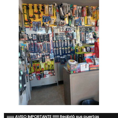
¡¡¡¡¡¡¡ AVISO IMPORTANTE !!!!!! Reabrió sus puertas