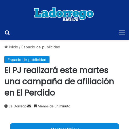
Buscar
M
Inicio
/
Espacio de publicidad
Espacio de publicidad
El PJ realizará este martes
una campaña de afiliación
en El Perdido
Send
La Dorrego
Menos de un minuto
an
email