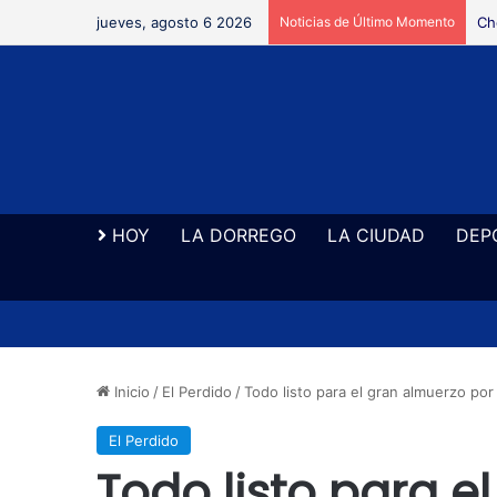
jueves, agosto 6 2026
Noticias de Último Momento
Ne
HOY
LA DORREGO
LA CIUDAD
DEP
Inicio
/
El Perdido
/
Todo listo para el gran almuerzo po
El Perdido
Todo listo para e