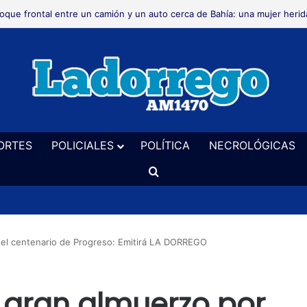
crológica
ORTES
POLICIALES
POLÍTICA
NECROLÓGICAS
Buscar
r el centenario de Progreso: Emitirá LA DORREGO
l gran almuerzo por