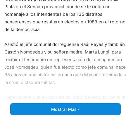
Plata en el Senado provincial, donde se le rindió un
homenaje a los intendentes de los 135 distritos
bonaerenses que resultaron electos en 1983 en el retorno
de la democracia.
Asistió el
jefe comunal dorreguense Raúl Reyes y también
Gastón Nomdedeu y su señora madre, Marta Lungi, para
recibir el testimonio en representación del desaparecido
José Nomdedeu, quien fue electo como jefe comunal hace
35 años en una histórica jornada que daba por terminada a
la cruel dictadura militar.
Cabe señalar que en octubre de 1983 fue elegido concejal
Mario Alberto Reyes, quien luego se convirtiera en el
Mostrar Más
primer presidente del Honorable Concejo Deliberante de
la recuperada democracia.