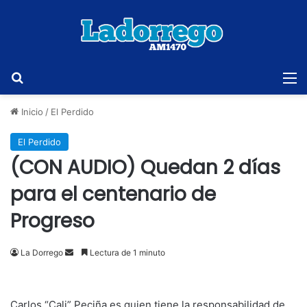
Buscar
M
Inicio
/
El Perdido
El Perdido
(CON AUDIO) Quedan 2 días
para el centenario de
Progreso
Send
La Dorrego
Lectura de 1 minuto
an
email
Carlos “Cali” Peciña es quien tiene la responsabilidad de