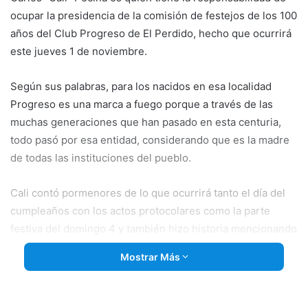
ocupar la presidencia de la comisión de festejos de los 100
años del Club Progreso de El Perdido, hecho que ocurrirá
este jueves 1 de noviembre.
Según sus palabras, para los nacidos en esa localidad
Progreso es una marca a fuego porque a través de las
muchas generaciones que han pasado en esta centuria,
todo pasó por esa entidad, considerando que es la madre
de todas las instituciones del pueblo.
Cali contó pormenores de lo que
ocurrirá tanto el día del
cumpleaños con los actos protocolares como la parte
festiva del domingo 4 y también hizo historia mencionando
a Don Pedo Balda que fue su primer presidente y tras él
Mostrar Más
gran cantidad de hombres y mujeres que ocuparon
puestos dirigenciales, mencionando que una mujer (Ana
Márcico) también ocupó la titularidad de la CD, hecho