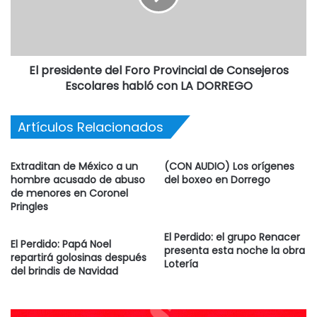
intensamente inclusive entonando su himno que es
también otro hecho distintivo e inédito de lo mucho que
Progreso puede exhibir con orgullo. (César Mc Coubrey).
El presidente del Foro Provincial de Consejeros
Escolares habló con LA DORREGO
Artículos Relacionados
Extraditan de México a un
(CON AUDIO) Los orígenes
hombre acusado de abuso
del boxeo en Dorrego
de menores en Coronel
Pringles
El Perdido: el grupo Renacer
El Perdido: Papá Noel
presenta esta noche la obra
repartirá golosinas después
Lotería
del brindis de Navidad