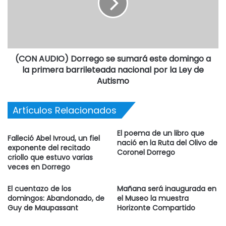
presencia de los payadores: Santiago Vaquero Sánchez y
Facundo Quiroga.
Cierre espectacular con “Los Fronterizos”.
(CON AUDIO) Dorrego se sumará este domingo a
la primera barrileteada nacional por la Ley de
Después de las 19 emitirá
LA DORREGO
.
Autismo
Artículos Relacionados
El poema de un libro que
Falleció Abel Ivroud, un fiel
nació en la Ruta del Olivo de
exponente del recitado
Coronel Dorrego
criollo que estuvo varias
veces en Dorrego
El cuentazo de los
Mañana será inaugurada en
domingos: Abandonado, de
el Museo la muestra
Guy de Maupassant
Horizonte Compartido