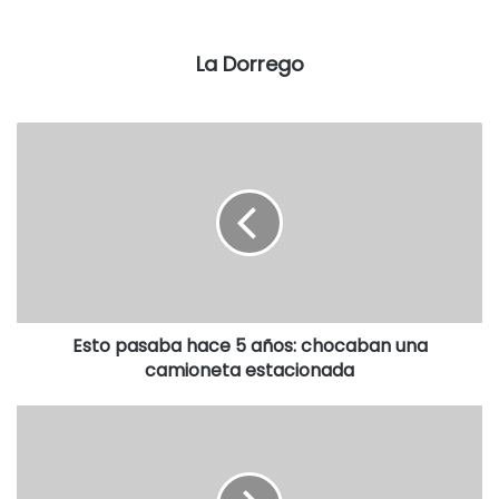
Premios: $30.000 en total:
Primer premio: $15.000
La Dorrego
Segundo premio: $10.000
Tercer premio: $5.000
16:30 JURA, ENTREVERO Y ENCIERRE DE TROPILLAS
ENTABLADAS.
PLAZA CENTRAL
:
Esto pasaba hace 5 años: chocaban una
camioneta estacionada
19:00 Concentración de carrozas y carruajes.
19:30 Desfile nocturno de carrozas y carruajes.
Actuarán: cuerpo de baile de la peña nativista y la