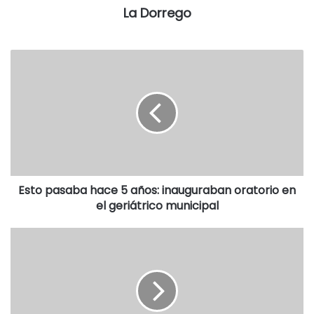
Toda la información sobre la Súper Semana de los
La Dorrego
Asociados de La Coope se encuentra publicada en las
sucursales y en la web www.cooperativaobrera.coop
Esto pasaba hace 5 años: inauguraban oratorio en
el geriátrico municipal