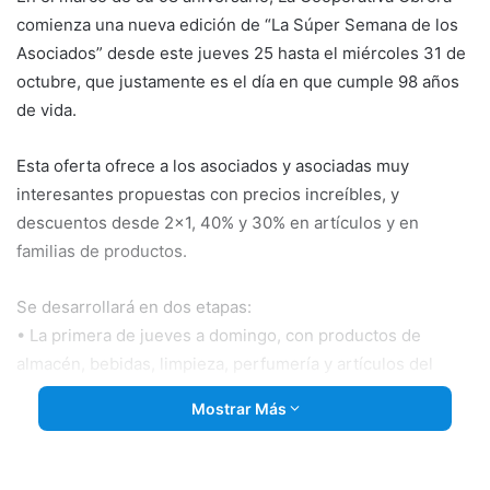
comienza una nueva edición de “La Súper Semana de los
Asociados” desde este jueves 25 hasta el miércoles 31 de
octubre, que justamente es el día en que cumple 98 años
de vida.
Esta oferta ofrece a los asociados y asociadas muy
interesantes propuestas con precios increíbles, y
descuentos desde 2×1, 40% y 30% en artículos y en
familias de productos.
Se desarrollará en dos etapas:
• La primera de
jueves a domingo, con productos de
almacén, bebidas, limpieza, perfumería y artículos del
hogar.
Mostrar Más
• La segunda, de lunes a miércoles enfocada a los
alimentos frescos.