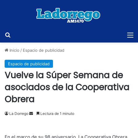
Buscar
M
Inicio
/
Espacio de publicidad
Espacio de publicidad
Vuelve la Súper Semana de
asociados de la Cooperativa
Obrera
Send
La Dorrego
Lectura de 1 minuto
an
email
En el marco de su 98 aniversario, La Cooperativa Obrera