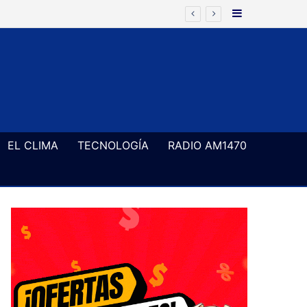
Barra Latera
(Entrevista en LA DORREGO) René y Los Inestables llega por primera vez a Coronel Dorrego con un show de cumbia para bailar
EL CLIMA
TECNOLOGÍA
RADIO AM1470