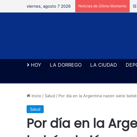
viernes, agosto 7 2026
Noticias de Último Momento
HOY
LA DORREGO
LA CIUDAD
DEP
Inicio
/
Salud
/
Por día en la Argentina nacen siete beb
Salud
Por día en la Arg