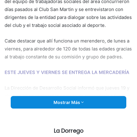
del equipo de trabajadoras sociales del área concurrieron
días pasados al Club San Martin y se entrevistaron con
dirigentes de la entidad para dialogar sobre las actividades
del club y el trabajo social asociado al deporte.
Cabe destacar que allí funciona un merendero, de lunes a
viernes, para alrededor de 120 de todas las edades gracias
al trabajo constante de su comisión y grupo de padres.
ESTE JUEVES Y VIERNES SE ENTREGA LA MERCADERÍA
La Dirección de Desarrollo Social informó que jueves 19 y
viernes 20 se realizará la entrega de mercadería a familias
Mostrar Más
de menores recursos quienes deberán presentarse con
DNI. Por su parte, el viernes 26 se entregará el refuerzo a
familias numerosas.
La Dorrego
EL JUEVES ATENDERÁ LA AFIP