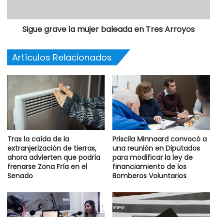
anterioridad
Sigue grave la mujer baleada en Tres Arroyos
La vacuna triple viral que se utiliza es una dosis adicional,
obligatoria y gratuita para reforzar la inmunidad de la
comunidad.
Artículos Relacionados
Tras la caída de la
Priscila Minnaard convocó a
extranjerización de tierras,
una reunión en Diputados
ahora advierten que podría
para modificar la ley de
frenarse Zona Fría en el
financiamiento de los
Senado
Bomberos Voluntarios