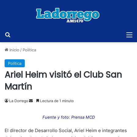
Buscar
M
Inicio
/
Política
Política
Ariel Heim visitó el Club San
Martín
Send
La Dorrego
Lectura de 1 minuto
an
email
Fuente y foto: Prensa MCD
El director de Desarrollo Social, Ariel Heim e integrantes