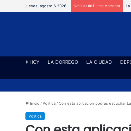
jueves, agosto 6 2026
Noticias de Último Momento
La
HOY
LA DORREGO
LA CIUDAD
DEP
Inicio
/
Política
/
Con esta aplicación podrás escuchar La
Política
Con esta aplicac