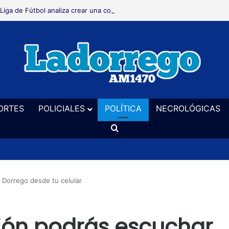
 Liga de Fútbol analiza crear una comisión de canchas para inspecciona
ORTES
POLICIALES
POLÍTICA
NECROLÓGICAS
Buscar
 Dorrego desde tu celular
ión podrás escuchar