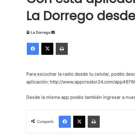
La Dorrego desde 
Send
La Dorrego
an
Facebook
X
Imprimir
email
Para escuchar la radio desde tu celular, podés desc
aplicación: http://www.appcreator24.com/app4976
Desde la misma app podés también ingresar a nues
Facebook
X
Imprimir
Compartir