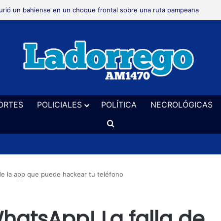
 realizará este sábado en el vivero un taller de cerveza artesanal
ORTES
POLICIALES
POLÍTICA
NECROLÓGICAS
Buscar
 de la app que puede hackear tu teléfono
WhatsApp! La falla de