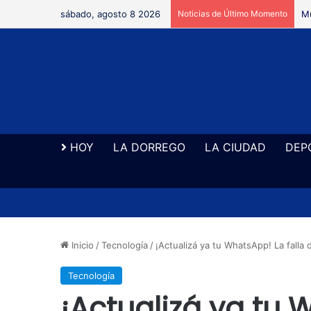
sábado, agosto 8 2026
Noticias de Último Momento
Se
HOY
LA DORREGO
LA CIUDAD
DEP
Inicio
/
Tecnología
/
¡Actualizá ya tu WhatsApp! La falla
Tecnología
¡Actualizá ya tu 