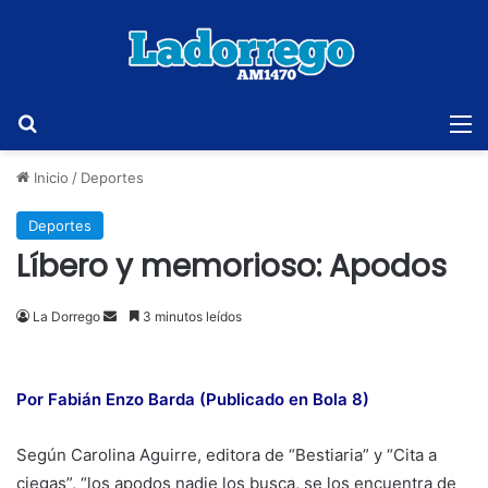
Buscar
M
Inicio
/
Deportes
Deportes
Líbero y memorioso: Apodos
Send
La Dorrego
3 minutos leídos
an
email
Por Fabián Enzo Barda (Publicado en Bola 8)
Según Carolina Aguirre, editora de “Bestiaria” y “Cita a
ciegas”, “los apodos nadie los busca, se los encuentra de