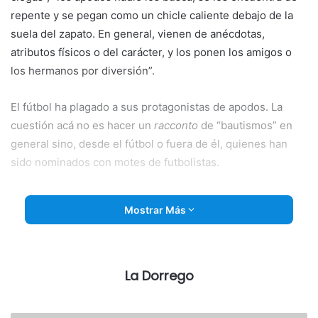
repente y se pegan como un chicle caliente debajo de la
suela del zapato. En general, vienen de anécdotas,
atributos físicos o del carácter, y los ponen los amigos o
los hermanos por diversión”.
El fútbol ha plagado a sus protagonistas de apodos. La
cuestión acá no es hacer un
racconto
de “bautismos” en
general sino, desde el fútbol o fuera de él, quienes han
sido nominados con motes de futbolistas.
Algunos de ellos por el parecido físico, la asociación del
Mostrar Más
apellido con un grande del fútbol, el fanatismo por
determinada camiseta o deportista, un bigote o barba
temporal o las pocas virtudes futbolísticas marcaron su
identidad a punto tal que de muchos de ellos jamás
La Dorrego
supimos el nombre de pila y, a esta altura, mejor dejarlo en
la fantasía popular.