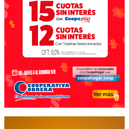
aportó dos sobrenombres que están ligados a los años ’60.
Si sos rubio, jugás de marcador de punta es probable que
te llamaran “Marzolini”, así le pasó a Carlos Isidro campeón
con el Centro Social Valenciano en 1977; el otro, desde
niño lo asociaron con el guardameta Antonio Roma, todos
lo conocen como “Romita” Fernández, seguro que fue por
su intención de ser arquero aunque terminó jugando en
otra posición también en San Román.
Juan Ramón Verón, le pasó el mote de “Bruja” a Rubén
Terrón, no por su buena pegada sino porque su mala
pegada rompió un vidrio de un pelotazo en su años de
estudiante universitario en la ciudad de La Plata. El hijo de
Juan Ramón, Juan Sebastián, transfirió a Diego Rodríguez,
con mayores atributos futbolísticos que nuestro músico y
poeta, quien desde su paso por Ferroviario, Villa Rosa e
Independiente es para nuestro ambiente futbolero la