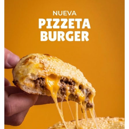
“Bruja” Rodríguez.
El parecido físico, su posición en el campo, hoy con
algunos kilos de más, jugando en “la cueva”, hacen que el
mendocino Gustavo Pastén siga siendo, en El Perdido,
“Caneo” (histórico volante creativo de Quilmes).
Garrincha fue un crack mundial, por el mismo desenfado y
eterna sonrisa tenemos a nuestro “Garrincha” Guerrero y
también a “Pelé” Tello, delantero renombrado en inferiores
a punto tal que se lo llama cono Edson Arantes do
Nascimento.
Así como tenemos un “Pelé” también tenemos a
“Maradona” González, Gustavo quien supo jugar en
Progreso.
Y mientras esperamos alguna “Pulga” o “Lío”, “el ingenio
popular no descansa”, repetida y remanida frase que calza