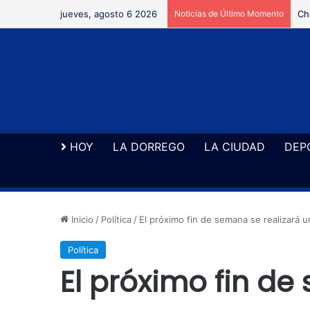
jueves, agosto 6 2026
Noticias de Último Momento
Ne
HOY
LA DORREGO
LA CIUDAD
DEP
Inicio
/
Política
/
El próximo fin de semana se realizará 
Política
El próximo fin de