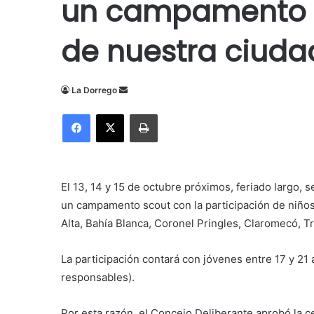
un campamento sc
de nuestra ciuda
Send
La Dorrego
an
Facebook
X
Imprimir
email
El 13, 14 y 15 de octubre próximos, feriado largo, 
un campamento scout con la participación de niños
Alta, Bahía Blanca, Coronel Pringles, Claromecó, Tr
La participación contará con jóvenes entre 17 y 21 
responsables).
Por esta razón, el Concejo Deliberante aprobó la
ce