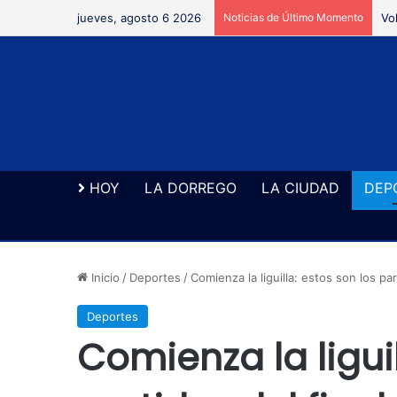
jueves, agosto 6 2026
Noticias de Último Momento
Vo
HOY
LA DORREGO
LA CIUDAD
DEP
Inicio
/
Deportes
/
Comienza la liguilla: estos son los pa
Deportes
Comienza la liguil