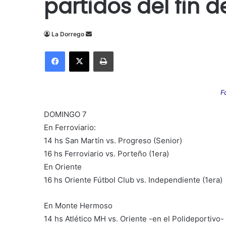
partidos del fin
Send
La Dorrego
an
Facebook
X
Imprimir
email
F
DOMINGO 7
En Ferroviario:
14 hs San Martín vs. Progreso (Senior)
16 hs Ferroviario vs. Porteño (1era)
En Oriente
16 hs Oriente Fútbol Club vs.
Independiente (1era)
En Monte Hermoso
14 hs Atlético MH vs. Oriente -en el Polideportivo-