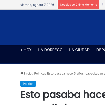
viernes, agosto 7 2026
Noticias de Último Momento
El
HOY
LA DORREGO
LA CIUDAD
DEP
Inicio
/
Política
/
Esto pasaba hace 5 años: capacitaban a
Política
Esto pasaba hace