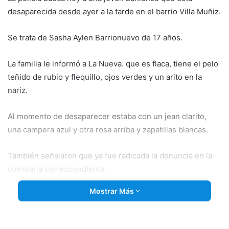
desaparecida desde ayer a la tarde en el barrio Villa Muñiz.
Se trata de
Sasha Aylen Barrionuevo de 17 años.
La familia le informó a La Nueva. que es flaca, tiene el pelo
teñido de rubio y flequillo, ojos verdes y un arito en la
nariz.
Al momento de desaparecer estaba con un jean clarito,
una campera azul y otra rosa arriba y zapatillas blancas.
También señalaron que ya fue radicada la denuncia en la
comisaría correspondiente.
Mostrar Más
Las personas que tengan información se pueden
comunicar con los teléfonos: 2914424563 y 2914757144 o
al 911.