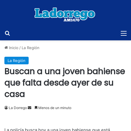
Buscar
M
Inicio
/
La Región
La Región
Buscan a una joven bahiense
que falta desde ayer de su
casa
Send
La Dorrego
Menos de un minuto
an
email
La policía busca hoy a una joven bahiense que está