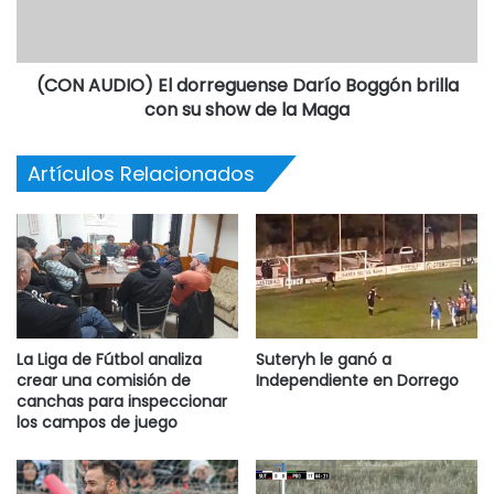
EL PRIMER PARTIDO VS PUEYRREDON 2 A 1. LE RESTAN
DOS PARTIDOS MAS
– SAPO: SUSANA BUDUBA OBTUVO 600 PUNTOS EN EL
(CON AUDIO) El dorreguense Darío Boggón brilla
PRIMER DIA QUE SE ACUMULAN PARA EL TOTAL
con su show de la Maga
– TEJO: ORLANDO GEREZ Y MANUEL ARANDA GANARON
EL PRIMER PARTIDO 15 – 11 A LOMAS DE ZAMORA. LE
Artículos Relacionados
RESTAN DOS PARTIDOS MAS
– TENIS DE MESA:
· FEMENINO: DORREGO (MARTA PELAIZ) 3 – 9 DE JULIO 1
· MASCULINO: DORREGO (LY HUOK) 0 – JUNIN 3
FUENTE Y FOTO: PRENSA MCD
La Liga de Fútbol analiza
Suteryh le ganó a
crear una comisión de
Independiente en Dorrego
canchas para inspeccionar
los campos de juego