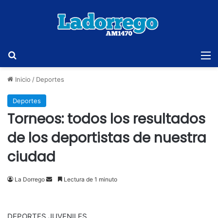
Buscar
M
Inicio
/
Deportes
Deportes
Torneos: todos los resultados
de los deportistas de nuestra
ciudad
Send
La Dorrego
Lectura de 1 minuto
an
email
DEPORTES JUVENILES