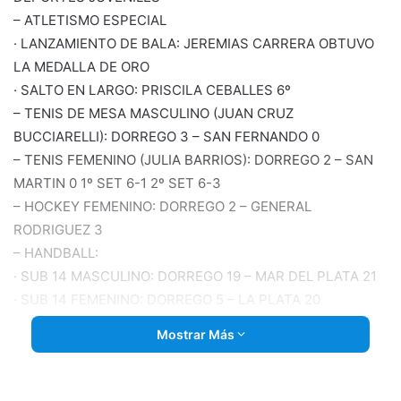
– ATLETISMO ESPECIAL
· LANZAMIENTO DE BALA: JEREMIAS CARRERA OBTUVO
LA MEDALLA DE ORO
· SALTO EN LARGO: PRISCILA CEBALLES 6º
– TENIS DE MESA MASCULINO (JUAN CRUZ
BUCCIARELLI): DORREGO 3 – SAN FERNANDO 0
– TENIS FEMENINO (JULIA BARRIOS): DORREGO 2 – SAN
MARTIN 0 1º SET 6-1 2º SET 6-3
– HOCKEY FEMENINO: DORREGO 2 – GENERAL
RODRIGUEZ 3
– HANDBALL:
· SUB 14 MASCULINO: DORREGO 19 – MAR DEL PLATA 21
· SUB 14 FEMENINO: DORREGO 5 – LA PLATA 20
· SUB 16 FEMENINO: DORREGO 7 PELLEGRINI 9
Mostrar Más
· SUB 18 MASCULINO: DORREGO 21 – TRES LOMAS 26
– SOFTBOL:
· SUB 14 MASCULINO: DORREGO 3 – MORON 7