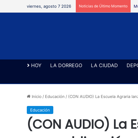
viernes, agosto 7 2026
Noticias de Último Momento
Mu
HOY
LA DORREGO
LA CIUDAD
DEP
Inicio
/
Educación
/
(CON AUDIO) La Escuela Agraria lanz
Educación
(CON AUDIO) La E