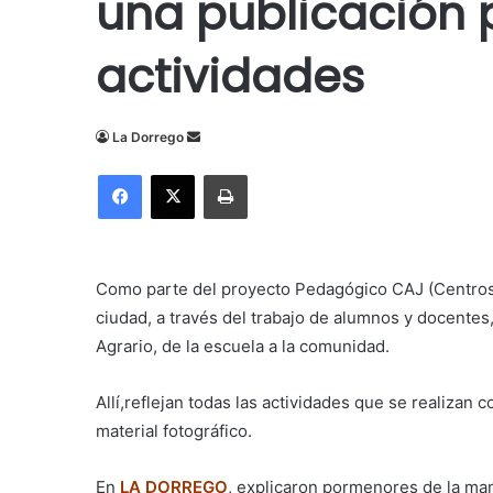
una publicación p
actividades
Send
La Dorrego
an
Facebook
X
Imprimir
email
Como parte del proyecto Pedagógico CAJ (Centros d
ciudad, a través del trabajo de alumnos y docentes
Agrario, de la escuela a la comunidad.
Allí,reflejan todas las
actividades que se realizan c
material fotográfico.
En
LA DORREGO
, explicaron pormenores de la man