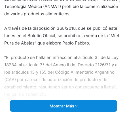
Tecnología Médica (ANMAT) prohibió la comercialización
de varios productos alimenticios.
A través de la disposición 368/2018, que se publicó este
lunes en el Boletín Oficial, se prohibió la venta de la “Miel
Pura de Abejas” que elabora
Pablo Fabbro.
“El producto se halla en infracción al artículo 3° de la Ley
18284, al artículo 3° del Anexo II del Decreto 2126/71 y a
los artículos 13 y 155 del Código Alimentario Argentino
(CAA) por carecer de autorización de producto y de
establecimiento, resultando ser en consecuencia ilegal”,
indica la disposición.
Mostrar Más
Y agrega: “Por tratarse de productos que no pueden ser
identificados en forma fehaciente y clara como producidos,
elaborados y/o fraccionados en un establecimiento