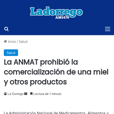
Buscar
M
Inicio
/
Salud
Salud
La ANMAT prohibió la
comercialización de una miel
y otros productos
Send
La Dorrego
Lectura de 1 minuto
an
email
La Administración Nacional de Medicamentos, Alimentos y