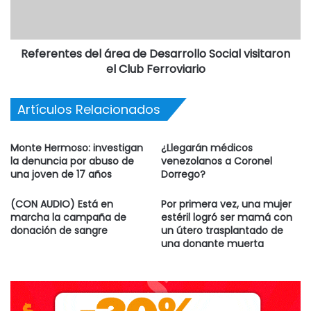
“Los productos se hallan en infracción al artículo 3° de la
Ley 18284, al artículo 3° del Anexo II del Decreto 2126/71 y
a los artículos, 6 bis, 13 y 155 del CAA por carecer de
Referentes del área de Desarrollo Social visitaron
autorizaciones de producto y de establecimiento, y estar
el Club Ferroviario
falsamente rotulados, resultando ser en consecuencia
ilegales”, justificó el organismo.
Artículos Relacionados
Monte Hermoso: investigan
¿Llegarán médicos
la denuncia por abuso de
venezolanos a Coronel
una joven de 17 años
Dorrego?
(CON AUDIO) Está en
Por primera vez, una mujer
marcha la campaña de
estéril logró ser mamá con
donación de sangre
un útero trasplantado de
una donante muerta