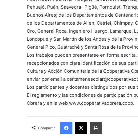
Pehuajó, Puán, Saavedra- Pigüé, Tornquist, Trenque
Buenos Aires; de los Departamentos de Centenario,
de los Departamentos de Allen, Catriel, Chimpay, C
Oro, General Roca, Ingeniero Huergo, Lamarque, Lui
Loncopué y San Martín de los Andes y de la Provin
General Pico, Guatraché y Santa Rosa de la Provin
Los trabajos pueden presentarse en forma escrita, m
recepcionados con clara identificación de sus parti
Cultura y Acción Comunitaria de la Cooperativa Ob
enviar por email a certamenescolar@cooperativao
Los participantes y docentes distinguidos por sus
El reglamento y las condiciones de participación p
Obrera y en la web www.cooperativaobrera.coop.
Facebook
X
Imprimir
Compartir