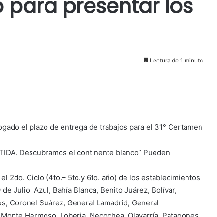
o para presentar los
Lectura de 1 minuto
rrogado el plazo de entrega de trabajos para el 31° Certamen
ÁRTIDA. Descubramos el continente blanco” Pueden
el 2do. Ciclo (4to.– 5to.y 6to. año) de los establecimientos
 de Julio, Azul, Bahía Blanca, Benito Juárez, Bolívar,
es, Coronel Suárez, General Lamadrid, General
, Monte Hermoso, Loberia, Necochea, Olavarría, Patagones,