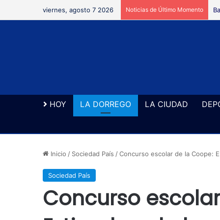
viernes, agosto 7 2026
Noticias de Último Momento
Se
HOY
LA DORREGO
LA CIUDAD
DEP
Inicio
/
Sociedad País
/
Concurso escolar de la Coope: Ex
Sociedad País
Concurso escolar