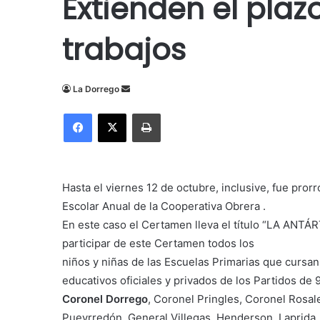
Extienden el plaz
trabajos
Send
La Dorrego
an
Facebook
X
Imprimir
email
Hasta el viernes 12 de octubre, inclusive, fue pro
Escolar Anual de la Cooperativa Obrera .
En este caso el Certamen lleva el título “LA ANT
participar de este Certamen todos los
niños y niñas de las Escuelas Primarias que cursan 
educativos oficiales y privados de los Partidos de 9
Coronel Dorrego
, Coronel Pringles, Coronel Rosal
Pueyrredón, General Villegas, Henderson, Laprida