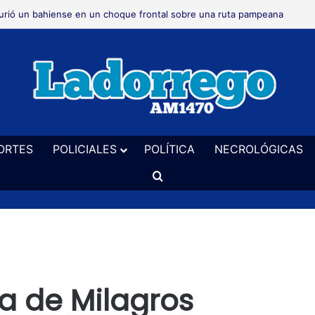
 realizará este sábado en el vivero un taller de cerveza artesanal
ORTES
POLICIALES
POLÍTICA
NECROLÓGICAS
Buscar
a de Milagros