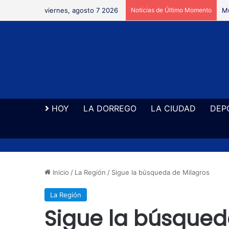
viernes, agosto 7 2026
Noticias de Último Momento
Se
HOY
LA DORREGO
LA CIUDAD
DEP
Inicio
/
La Región
/
Sigue la búsqueda de Milagros
La Región
Sigue la búsqued