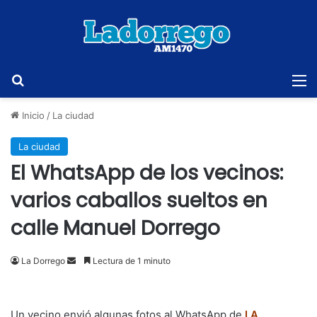
Buscar
M
Inicio
/
La ciudad
La ciudad
El WhatsApp de los vecinos:
varios caballos sueltos en
calle Manuel Dorrego
Send
La Dorrego
Lectura de 1 minuto
an
email
Un vecino envió algunas fotos al WhatsApp de
LA