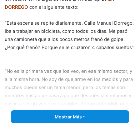
DORREGO
con el siguiente texto:
“Esta escena se repite diariamente. Calle Manuel Dorrego.
Iba a trabajar en bicicleta, como todos los días. Me pasó
una camioneta que a los pocos metros frenó de golpe.
¿Por qué frenó? Porque
se le cruzaron 4 caballos sueltos”.
“No es la primera vez que los veo, en ese mismo sector, y
a la misma hora. No soy de quejarme en los medios y para
muchos puede ser un tema menor, pero los temas son
menores hasta que pasa algo que después lamentamos y
pasan a ser graves e irreparables. Tengo entendido que el
Concejo Deliberante hizo una ordenanza para regular los
Mostrar Más
animales sueltos y prevé sanciones. Gracias por dejar
expresarme”.