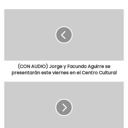
PRÓXIMA FECHA (5TA)
• ATLÉTICO MH VS. INDEPENDIENTE
• VILLA ROSA VS. SAN MARTIN
• PORTEÑO VS. PROGRESO
• FERROVIARIO VS. SUTERYH
• LIBRE: ORIENTE
Fuente y tablas: Bola 8
(CON AUDIO) Jorge y Facundo Aguirre se
presentarán este viernes en el Centro Cultural