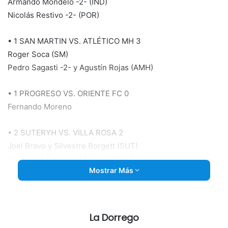
Armando Mondelo -2- (IND)
Nicolás Restivo -2- (POR)
• 1 SAN MARTIN VS. ATLÉTICO MH 3
Roger Soca (SM)
Pedro Sagasti -2- y Agustín Rojas (AMH)
• 1 PROGRESO VS. ORIENTE FC 0
Fernando Moreno
• 2 SUTERYH VS. VILLA ROSA 2
Joel Bravo y Silvestre Borgett (SUT)
Juan José Peralta y Mariano Olea (VR)
Mostrar Más
EXP: Joel Bravo (SUT); Juan José Peralta y Federico
Navarro (VR)
La Dorrego