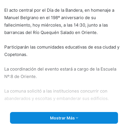
email
El acto central por el Día de la Bandera, en homenaje a
Manuel Belgrano en el 198º aniversario de su
fallecimiento, hoy miércoles, a las 14:30, junto a las
barrancas del Río Quequén Salado en Oriente.
Participarán las comunidades educativas de esa ciudad y
Copetonas.
La coordinación del evento estará a cargo de
la Escuela
Nº:8 de Oriente.
La comuna solicitó a las instituciones concurrir con
abanderados y escoltas y embanderar sus edificios.
Por su parte, Ramiro Zarzoso, director de Servicios,
Mostrar Más
informó que esta noche se reanudará la recolección
domiciliaria de residuos.