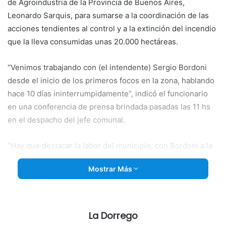
de Agroindustria de la Provincia de Buenos Aires,
Leonardo Sarquis, para sumarse a la coordinación de las
acciones tendientes al control y a la extinción del incendio
que la lleva consumidas unas 20.000 hectáreas.
“Venimos trabajando con (el intendente) Sergio Bordoni
desde el inicio de los primeros focos en la zona, hablando
hace 10 días ininterrumpidamente”, indicó el funcionario
en una conferencia de prensa brindada pasadas las 11 hs
en el despacho del jefe comunal.
“Hay que destacar la labor del municipio, con Bordoni a la
cabeza con todos los equipos propios. Nuestra
Mostrar Más
responsabilidad es estar todo el tiempo cerca del
intendente y su equipo”, agregó.
Sarquis sostuvo que
“el trabajo en equipo que hacemos
La Dorrego
desde el ministerio hace que las cosas se empiecen a