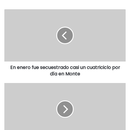
solucionar, aunque obviamente esto depende de las
condiciones climáticas. En esta zona tenemos una sequía
propia del momento del año y se incrementa por la falta de
precipitaciones. Hoy el panorama es distinto a ayer ya que
está controlado. A nivel provincial sabemos que hay entre
17 y 22 mil hectáreas afectadas, por tenemos que estar
acá, controlando y venir que más se necesita”.
“Venimos a transmitir el apoyo de la gobernadora (María
En enero fue secuestrado casi un cuatriciclo por
día en Monte
Eugenia Vidal) que está muy pendiente del tema. Además
desde provincia tenemos la función de coordinar las
acciones”, afirmó.
El titular del área de agroindustria bonaerense expresó
“agradecimiento a todas las fuerzas, nos interiorizamos
mucho en cómo se encuentran bomberos afectados”.
“Estas son situaciones donde uno no termina de estar