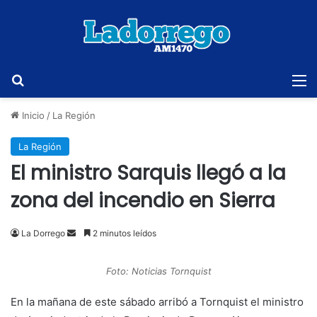
Buscar
M
Inicio
/
La Región
La Región
El ministro Sarquis llegó a la
zona del incendio en Sierra
Send
La Dorrego
2 minutos leídos
an
email
Foto: Noticias Tornquist
En la mañana de este sábado arribó a Tornquist el ministro