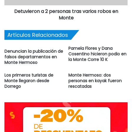
tratamientos contra esa enfermedad, algo que se había
“discontinuado” durante este mes por la gran cantidad de
Detuvieron a 2 personas tras varios robos en
Monte
trabajo.
No obstante, Torre aclaró que a los perros “nunca les faltó
Artículos Relacionados
alimento ni agua” y que algunas de las imágenes que
Pamela Flores y Dana
circulan en las redes sociales —no de MAPA, sino subidas
Denuncian la publicación de
Cosentino hicieron podio en
por otros usuarios— “son malintencionadas, porque son
falsos departamentos en
la Monte Corre 10 K
Monte Hermoso
viejas”.
Los primeros turistas de
Monte Hermoso: dos
Desde MAPA aseguraron que harán una denuncia penal y
Monte llegaron desde
personas en kayak fueron
Dorrego
rescatadas
un seguimiento del estado de los animales