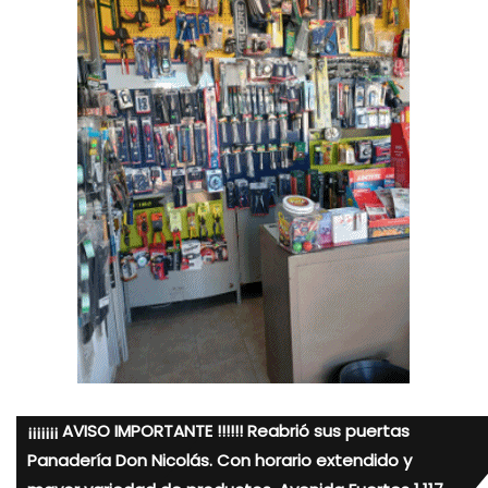
¡¡¡¡¡¡¡ AVISO IMPORTANTE !!!!!! Reabrió sus puertas
Panadería Don Nicolás. Con horario extendido y