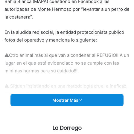
Bahía Blanca (MAPA) cuestionó en Facebook a las
autoridades de Monte Hermoso por “levantar a un perro de
la costanera”.
En la aludida red social, la entidad proteccionista publicó
fotos del operativo y menciona lo siguiente:
⚠️Otro animal más al que van a condenar al REFUGIO!! A un
lugar en el que está evidenciado no se cumple con las
mínimas normas para su cuidado!!!
⚠️ Siguen insistiendo en una metodología cruel e ineficaz,
acumulando y hacinando para esconder la problemática
Mostrar Más
cuando los mismos funcionarios reconocieron
públicamente las falencias del lugar y la atención!
⚠️LOS PROBLEMAS NO SE ESCONDEN debajo de la
La Dorrego
alfombra, SE AFRONTAN Y SE SOLUCIONAN!