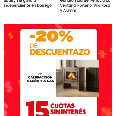
Suteryh le ganó a
Ganaron Monte, Ferroviario,
dicho, fui a su encuentro. El trayecto era simple. Hacer
Independiente en Dorrego
Ventana, Porteño, Villa Rosa
unas siete u ocho cuadras por Perón, doblar a la derecha
y Alumni
en Maciel y a los treinta o cuarenta metros, un poco antes
de la mitad de cuadra, ya estaría en su casa. En el lugar
convenido por él cuando todavía era mediodía y lo
habíamos contactado desde la redacción para comentarle
la posibilidad de esta nota. Cinco minutos antes del
término que había establecido su cara limpia aparecía en la
puerta semiabierta contrastando con la remera azul
oscuro, el pantalón corto rojo y unas sandalias en sus pies
con un tono de guerra. Me hizo pasar gentilmente hasta el
patio de su casa. Un patio amplio, el agua que salía de la
manguera conectada al regador que le daba vida al verde
césped. Dos arquitos de fútbol separados entre sí por una
distancia considerable. Una mesa preparada con dos
reposeras coloridas que hasta ese momento se
encontraban vacías. Y nos pusimos a charlar como si