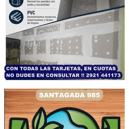
– Está más que claro que ambas escuadras persiguen una
idea. Las dos instituciones adoptaron una forma de trabajo
que sumadas al apoyo otorgado, se organizan de muy
buena forma. Ellos toman decisiones que después les
salen bien… ya sea al dar en la tecla con los técnicos… o
con los refuerzos. Atlético, para lograr el bicampeonato,
pasó de tener a Martín Carrillo al “Pescado” Iribarren en la
conducción técnica y el objetivo de ganar el campeonato lo
logró pese al cambio. En Suteryh, “Tato” Grifol le dio una
identidad importante y logró que los refuerzos se
quedaran a entrenar todos los días, se afiancen dentro del
grupo… Al resto de los equipos nos da que pensar de qué
en algo estamos fallando, ya sean detalles o no… Un orden
hay que establecer…
– ¿Qué saldo le dejó el año pasado a Independiente…?
¿Qué expectativas tenés depositadas para el 2018…?
– A nosotros nos salieron las cosas como lo quería