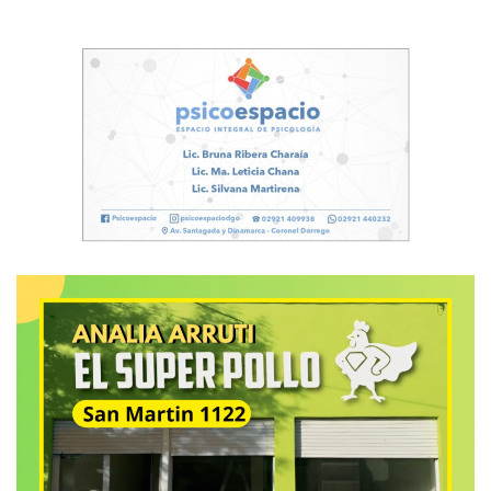
sufrirla más de chico… Los que somos de pueblo estamos
acostumbrados a tener comodidades y en las grandes
ciudades a lo mejor, no las encontrás… Nunca pasé
hambre. Nunca pasé frío. Aunque muchas veces ese
hambre a uno lo ayuda para determinadas circunstancias
de la vida. El chico madura antes y empieza a ser un
hombre… Yo destaco a todo aquel que llega porque es
señal de que se formó bien como persona y desarrolló su
personalidad… Estando en el pueblo, los afectos a uno, le
terminan ganando…
(Se acabó el agua caliente. A esta altura me faltaba
contarles de los grandes esfuerzos que hacía por
mantener un mate que parecía más una sopa con las
resacas de la yerba que un auténtico mate. Peor, el mate
había perdido su propio aura… Pablo, su mujer y sus dos
hijos debían irse a las siete de la tarde al cumpleaños de la