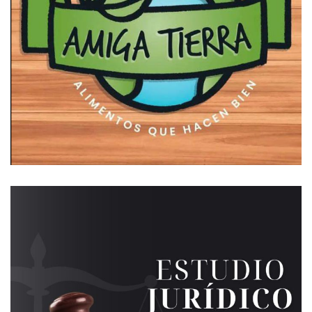
Independiente en un principio pero sin querer. No nos
habíamos propuesto salir campeón. Se apuntó a traer un
técnico y a promover chicos. En un comienzo, no había
sucedido nada de eso último. Se fueron sumando varios
jugadores que a excepción de Schmidt y Digiglio, el resto
dejaron de jugar en la mitad de campeonato. No sé si por
orden del técnico o qué, pero con el cierre del libro de
pases se anotaron jugadores de más… Por eso te digo que
fue sin querer… que terminaron jugando todos los chicos…
No sé si fue buscado o no, pero hubo un cambio de timón.
En los refuerzos no se puede improvisar, es lo que no les
sucede ni a Atlético ni a Suteryh… Creo que para este año
no habría que traer refuerzos por el simple hecho de traer.
El fútbol está contaminado. El jugador de fútbol tiene más
derechos que obligaciones… Es muy difícil traer refuerzos
porque la mayoría no superan el nivel que tienen los pibes
del club… Ha ocurrido que llegan “refuerzos” que
subestiman a la liga y a los compañeros pero de pocos,