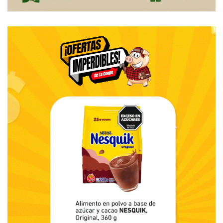
más pronunciado que el otro… Un sonido que predomina
sobre el otro por su fuerza… Un sonido que significa algo
distinto al otro… El sonido que me refiero no es ni más ni
menos que aquel que nos mantiene en alerta ante la salida
de los bomberos siempre voluntarios en temporada alta.
Ése era el sonido que se imponía en la escena que se
penetraba por nuestros oídos. Pero el otro, era todavía
mucho más cercano, igual de cotidiano y nostálgico en
cualquier pueblo. Más allá del ruido etéreo en simultáneo
con el otro sonido alborotado, me atrevo a decir que no
solamente se trataba de un sonido si no más bien de un
lenguaje. El sonido de las campanas es como un lenguaje
de sentimientos, una forma de comunicar a la Iglesia como
institución con la comunidad…)
– Nobleza obliga… Esta nota saldrá en el segmento
deportivo del semanario y más allá de que me resulta
entretenida la posibilidad de continuar el diálogo sobre los