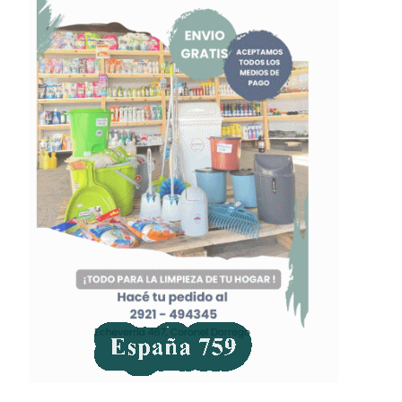
época había alcanzado el pico más alto de tu carrera…
¿Hubo llamados de equipos de la liga bahiense con la
intención de llevarte…?
– Sí, en aquel momento pude irme… Me han llamado de
Rosario, Sporting y un club más de Bahía Blanca pero
nunca me fui por cuestiones laborales. Trabajo en el banco
desde que tengo veintidós años y por esos años no me
inclinaba para dedicarme al fútbol a ese nivel… He tenido
algunas experiencias, como en el 2005 cuando me dirigió
Gustavo Echaniz en Olimpo… Después, con el “Ruso”
(Alejandro Rasmussen) quedamos en Defensa y Justicia…
Antes uno jugaba dos o tres partidos de forma
convincente y te llevaban a probar a clubes de Buenos
Aires. Estuvimos en una pensión de Avellaneda durante
una semana, teníamos que viajar una hora y media por
día… Recuerdo que habíamos realizado pruebas en
Independiente y en Quilmes… Tal vez, me haya faltado