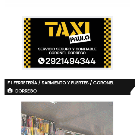
acercando a la salida de la casa. Desde el pasillo se oye a
Macarena decirle a Pablo que ya tiene a los niños bien
vestidos. Antes de anunciar mi partida nos estrechamos la
mano como si ambos estuviésemos conformes después
del trámite bancario que generalmente a uno lo convoca…
Me fui con una imagen mental producto de nuestra
despedida… La imagen suya en el banco haciendo el gesto
a un cliente para atenderlo: “Venga, pase por aquí.. pase
por caja dos…”
F 1 FERRETERÍA / SARMIENTO Y FUERTES / CORONEL
DORREGO