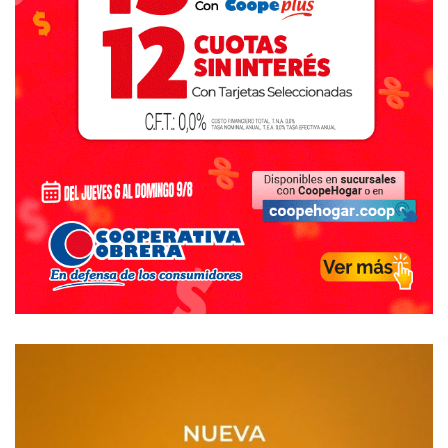
fuéramos viejos amigos).
– Vos hablá que yo me encargo de cebar…
– Bien, muy bien… Me imagino, ya que vos que adoptas el
perfil de escritor, si no te gusta el mate… Sonaste…
– Y… uno pasa largas horas escribiendo. Y resulta que el
mate, la pava y el desfile de cigarrillos son compañía
esencial…
– En eso te debés parecer a tu viejo, ¿no?… Me acuerdo de
las veces que he ido a particular… La química en el
secundario la entendí gracias a él.
– Debo confesarte Pablo que había estado pensando en
mil formas de cómo encarar nuestro parlamento. Pero
nunca imaginé arrancar de este modo. Quizás me parezca
y sea una copia fiel de él, pero te aseguro que con
muchísimos menos conocimientos de física y de química
que mi viejo. Usted sabe que cada persona es distinta y
desarrolla su intelecto de acuerdo a su capacidad en