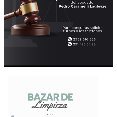
puedo decir que me ganaron un partido o un campeonato
solos… Pienso que la mayoría de los refuerzos lo toman
como un retroceso en su carrera venir a jugar a nuestra
liga… Sabido es que acá la paga es buena… Hoy por hoy
viene cualquier cuatro de copas que te dice que viene de
jugar en tal lado o en tal club, y llegan con esa chapa. Es
muy difícil bajarlos del carro… Tampoco por ser así, por
marcarle los errores vas a ser un renegado pero la gente
de pueblo es muy bonachona con el foráneo. Un tipo que
sea medio vivo le saca si quiere hasta el auto al dirigente…
La clave de los refuerzos es tenerlos a todos juntos para
lograr un acoplamiento de grupo. Tal como lo hicieron San
Martín y Suteryh…
– Recuerdo cuando Independiente disputó el Argentino ‘C’
(hoy denominado Torneo Federal C) con todos jugadores
del medio local y ningún equipo bahiense les sacó
mayores diferencias. El nivel que mostraste por aquella