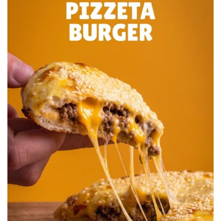
determinado tema, ¿no le parece?…
– Totalmente… ¿Debe hacer mal tanto mate no…? –
pregunta hasta con un tono inocente…
– Y… –le digo– a mí me cuesta horrores dormir por las
noches. Los especialistas alguna vez afirmaron en sus
tesis sobre las desventajas de tomar tanto mate. Entre una
de esas desventajas era que tanto consumo de mate
provoca insomnio…
(Mientras tanto, Pablo asiente con la cabeza… Mientras
tanto, Pablo tiene en brazos a Valentín, su hijo de casi
cinco meses, que descansa plácidamente en brazos de
él… Mientras tanto, las diferentes marcas de yerba o
aquella tradición perdurable en las mujeres que le ponen
rodajas de naranja, de limón o jengibre al mate… eran los
tópicos de una charla que lentamente adquiriría una forma
y un despliegue auténtico…)