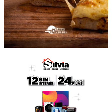
– El año pasado me gustó mucho toda la “movida” que tuvo
el fútbol local… Considero que al fútbol lo hacemos entre
todos. El periodismo contribuye demasiado. Creo que se
traza un paralelo en cuanto a la competencia que entre
nosotros, los futbolistas, tenemos… y la competencia que
entre el periodismo se genera. Pienso que la competencia
le sirve a uno para no quedar estático en un punto fijo.
Siempre hay que tender a mejorar…
– Para vos el periodista debe tener…
– Capacidad de asumir lo que el otro siempre ofrezca en
su discurso. Trasladando esta situación al fútbol, el
periodista tiene que asumir su rol más allá de hacer oídos
sordos a lo que el otro reproche de malos modos. Tiene
que estar preparado porque el fútbol genera comentarios
de gente ajena, a niveles insospechados mediante la radio
y las filmaciones de video… Si el periodista no se puede