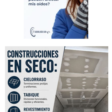
hoy en el fútbol te enfrentás con pibes de diecisiete o
dieciocho años que corren, corren y nunca se cansan de
correr… Quizás, me conozcan de nombre pero el fútbol va
cambiando. Lo que puedo decir es que yo soy muy
exigente conmigo mismo ya qué no me gustaría que uno
de esos pibes me termine arrastrando dentro de la cancha
por qué el día que ocurra sabré decir: “Hasta acá llegaste,
Pablo…”; aunque trabajo para que no ocurra. Veo a
jugadores de mi época a los que les cuesta más y es
lógico… Los años pasan para todos. Tal vez hoy, uno gane
experiencia, tranquilidad, ubicación… pero el fútbol hoy es
más físico que cualquier otra cosa. Es por este motivo que
no me alimento de haberme ganado un respeto…
– ¿Coincidís en qué la buena organización que tienen los
dos equipos de Monte Hermoso, Atlético y Suteryh, es una
clave de la hegemonía de títulos que cosecharon ambos
clubes en los últimos cuatro años…?