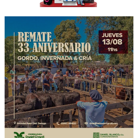
aislar de esta situación, no puede ser periodista…
– ¿Sentís que la crítica es bien recibida?
– A veces, a veces… Depende mucho de cada uno y de la
apertura que puede tener. Yo siempre entendí que la
crítica sirve para mejorar… hay que saber aceptarla. Lo que
la crítica debe lograr es un cuidado de la forma y el tono
con que va dirigida…
(Ingresa por el cobertizo su mujer Macarena acompañada
por el pícaro Benjamín, el primer retoño de su
matrimonio… Saluda gentilmente y le trae al menor de los
hijos, Valentín, una fina manta blanca con borde azul y se
retira… ¡Claro…! No se puede andar exponiendo por la vida
y al aire libre a los bebés así no más. A lo macho. No, no…
Se debe ser prudente. Se debe cuidarlo. Se debe
adaptarlo… Dos tipos de sonidos nos acompañan en lo que
en apariencias es una apacible tarde dorreguense. Es uno