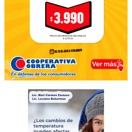
ritos que giran en torno al mate, las diferentes marcas de
yerba… con naranja, limón o jengibre… sobre el
periodismo y el periodista… el lector espera lo que piensa
el capitán de Independiente acerca del mismísimo
Independiente, en relación con el respeto ganado dentro
de la liga dorreguense… de la hegemonía de títulos de los
equipos de Monte Hermoso y además, tu visión sobre el
fútbol a nivel general…
– Espero que el lector no se canse de leer, je… Pero
responderé exactamente a la inversa de como lo
planteaste… En el fútbol se da un fiel reflejo de la vida
misma. Uno puede ganar… Uno puede perder… Yo no soy
de esos tipos que tienen que ganar a cuesta de todo. Uno
debe mantener ciertos valores y más aún, cuando se trata
de una liga amateur como la nuestra… ¿Si me gané el
respeto del ámbito liguista…? Voy más allá de eso… Yo
estoy en una etapa que me encuentra con treinta años y