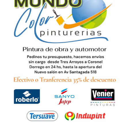
que a día de hoy cuesta cicatrizar… Así, como de nuestra
charla salían temas como el fútbol o el periodismo… Así,
como en nuestra charla recordábamos alguna de esas
atajadas épicas del Bebo bajo los tres palos… de la
templanza defensiva del “Ruso” Fuster… de las pinceladas
estoicas del escuálido y ruliento “Perico” Pérez… de la
potencia y capacidad goleadora del tandilense Gastón
Rossi y del bahiense Armando Mondelo… Así, como ambos
coincidimos en la diaria luz que ofrecen el utilero Bichango
y el canchero Sauco… Así, como de nuestra charla salían
tópicos de mayor profundidad que, inclusive, revisten un
mayor tratado por parte de los especialistas, abocados a
desmenuzar lo qué nos pasa como sociedad, de la división
de unos y otros bajo un mismo suelo, de la agenda que
marcan los medios de comunicación… Otra vez, la
irrupción de la campana de la Iglesia en el espacio nos da a
entender con su lenguaje que se hicieron las ocho de la
noche… Tenían que estar a las siete… Nos vamos