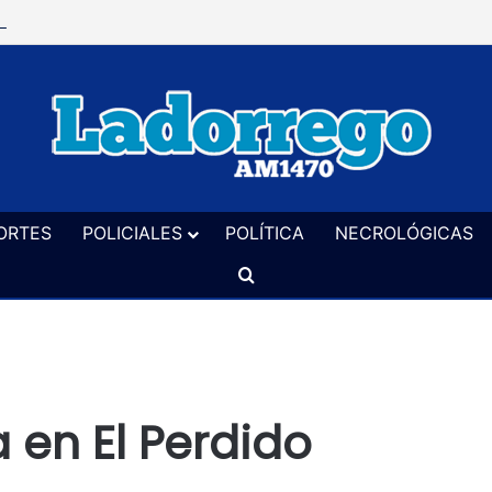
 Liga de Fútbol analiza crear una comisión de canchas para inspecciona
ORTES
POLICIALES
POLÍTICA
NECROLÓGICAS
Buscar
 en El Perdido