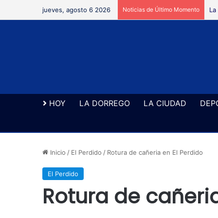
jueves, agosto 6 2026
Noticias de Último Momento
La
HOY
LA DORREGO
LA CIUDAD
DEP
Inicio
/
El Perdido
/
Rotura de cañeria en El Perdido
El Perdido
Rotura de cañeria