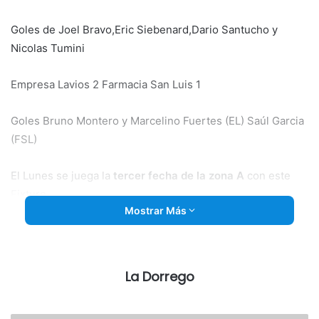
Goles de Joel Bravo,Eric Siebenard,Dario Santucho y
Nicolas Tumini
Empresa Lavios 2 Farmacia San Luis 1
Goles Bruno Montero y Marcelino Fuertes (EL) Saúl Garcia
(FSL)
El Lunes se juega la
tercer fecha de la zona A
con este
Fixture
Mostrar Más
21 hs. Cantina Sarmiento vs Piscinas Giffi
22:30 hs. Metalúrgica Menna vs. De puta madre
La Dorrego