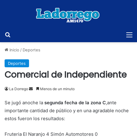
Buscar
M
Inicio
/
Deportes
Deportes
Comercial de Independiente
Send
La Dorrego
Menos de un minuto
an
Se jugó anoche la
segunda fecha de la zona C
,ante
email
importante cantidad de público y en una agradable noche
estos fueron los resultados:
Fruteria El Naranjo 4 Simón Automotores 0