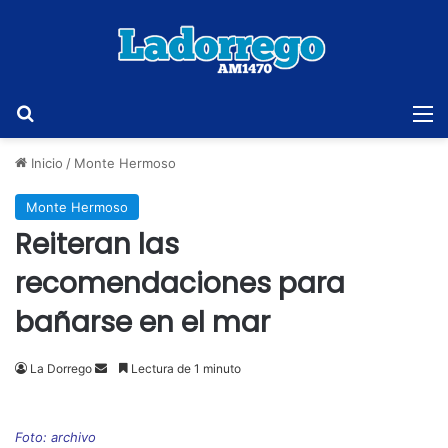
Buscar
M
Inicio
/
Monte Hermoso
Monte Hermoso
Reiteran las
recomendaciones para
bañarse en el mar
Send
La Dorrego
Lectura de 1 minuto
an
email
Foto: archivo