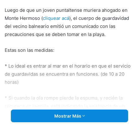
Luego de que un joven puntaltense muriera ahogado en
Monte Hermoso (
cliquear acá
), el cuerpo de guardavidad
del vecino balneario emitió un comunicado con las
precauciones que se deben tomar en la playa.
Estas son las medidas:
* Lo ideal es entrar al mar en el horario en que el servicio
de guardavidas se encuentra en funciones. (de 10 a 20
horas)
* Si cuando la ola rompe pierde la espuma, y recién la
recupera en la orilla, está indicando la existencia de un
canal.
Mostrar Más
* El canal –que con marea baja se transforma en un charco
donde se divierten los más pequeños– con marea alta