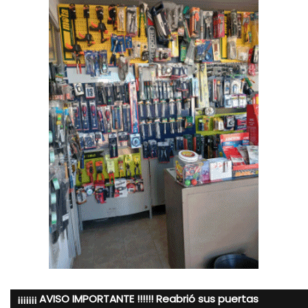
¡¡¡¡¡¡¡ AVISO IMPORTANTE !!!!!! Reabrió sus puertas