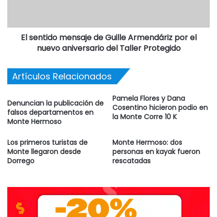
que pierdan el temor de acercarse en el momento de
sentirse perdidos.
El sentido mensaje de Guille Armendáriz por el
* Indicarles a los niños un punto de referencia alto -como
nuevo aniversario del Taller Protegido
un edificio– para que el chico si se aleja sepa que tiene
que volver a ese lugar para encontrase con la familia.
Artículos Relacionados
Pamela Flores y Dana
Denuncian la publicación de
Cosentino hicieron podio en
falsos departamentos en
la Monte Corre 10 K
Monte Hermoso
Los primeros turistas de
Monte Hermoso: dos
Monte llegaron desde
personas en kayak fueron
Dorrego
rescatadas