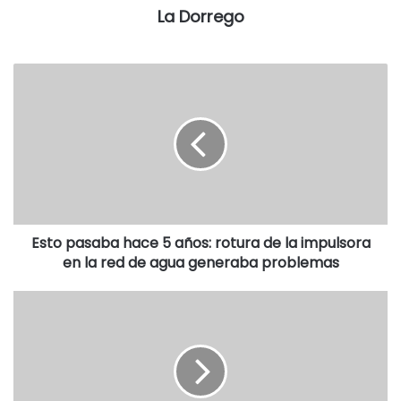
La Dorrego
resulta riesgoso.
* Si alguien cae en un canal debe
tener en cuenta que
estos nacen en la orilla, en dirección oeste, a 45 grados. Si
se nada en forma paralela a la costa, se logra salir de él; no
así si se intenta nadar hacia la orilla.
* Para prevenir la pérdida de los menores se recomienda a
los padres explicarles a sus niños en qué bajada se
encuentran.
Esto pasaba hace 5 años: rotura de la impulsora
en la red de agua generaba problemas
* Si el chico se pierde, el padre debe recurrir de inmediato
al puesto más cercano de guardavidas y dar todos los
datos de la descripción del menor.
* Enseñarle a los chicos quiénes son los guardavidas,
cómo están vestidos y cuál es su función en la playa para