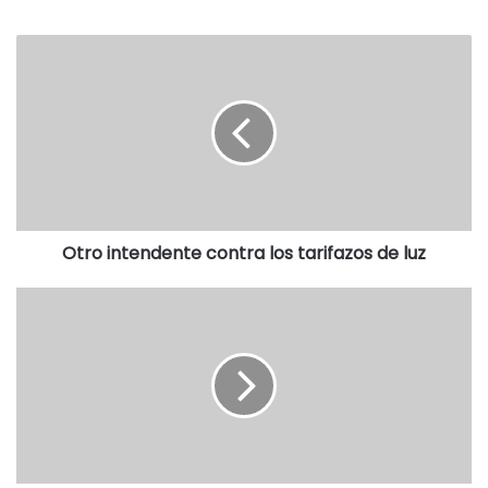
También agradeció el
acompañamiento y la contención del
Centro de Formación Profesional, cuyo director es José
Luis Mársico, así como del resto del grupo que hizo el
curso.
En la entrevista con nuestra radio, Virginia también
anticipó la idea de llevar adelante una propuesta similar
para la cosecha de olivos en la finca Rumaroli.
Otro intendente contra los tarifazos de luz
EL AUDIO DE LA NOTA