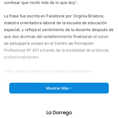
confesar que recibí más de lo que doy”.
La frase fue escrita en Facebook por Virginia Briatore,
maestra orientadora laboral de la escuela de educación
especial, y refleja el sentimiento de la docente después de
que dos alumnas del establecimento finalizaran el curso
de peluquería unisex en el Centro de Formación
Profesional Nº 401 a través de la modalidad de prácticas
profesionalizantes.
Fotos: Sergio Etcheverry y Facebook Virginia Briatore
En diálogo con
LA DORREGO,
Briatore destacó que la
Mostrar Más
actividad se desarrolló durante todo el ciclo lectivo de
2017, y se mostró muy gratificada por la devolución que la
profesora Mariana Lopetegui hizo a sus alumnas Leila y
Camila.
La Dorrego