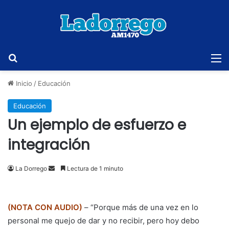
Buscar
M
Inicio
/
Educación
Educación
Un ejemplo de esfuerzo e
integración
Send
La Dorrego
Lectura de 1 minuto
an
email
(NOTA CON AUDIO)
– “Porque más de una vez en lo
personal me quejo de dar y no recibir, pero hoy debo